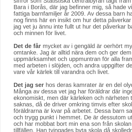
siffror som Statistiska centralbyrån tagit fram
Bara i Borås, där jag befinner mig, så hade v
fattiga barnfamiljer år 2009. Av dessa barn ha
nog finns här en insikt om hur detta påverkar
jag vet ju ännu inte fullt ut hur det påverkar
och minnen för livet.
Det de får
mycket av i gengäld är oerhört myc
omtanke. Jag är alltid nära dem och ger dem 
uppmärksamhet och uppmuntran för alla fra
med arbeten i slöjden, och andra uppgifter de
vare vår kärlek till varandra och livet.
Det jag ser
hos deras kamrater är en del olyc
Många av dessa vet jag har föräldrar där inge
ekonomiskt, men där kärleken och närheten ti
saknas, då de driver omkring timvis efter sko
föräldrarna är kvar på arbetet. Dessa barn sa
och trygg punkt i hemmet. De är dessutom u
och har mobbat bort min ena son från skolan 
tillfällen. Han tvingades byta skola då skolled