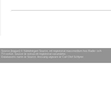
Sourze [loggan] © Nättidningen Sourze, ett registrerat massmedium hos Radio- och
TV-verket. Sourze är också ett registrerat varumärke.
Databasens namn är Sourze. Ansvarig utgivare är Carl Olof Schlyter.