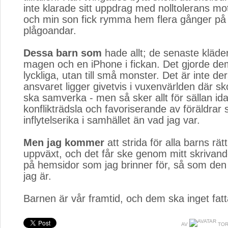
inte klarade sitt uppdrag med nolltolerans m
och min son fick rymma hem flera gånger på
plågoandar.
Dessa barn som
hade allt; de senaste kläder
magen och en iPhone i fickan. Det gjorde de
lyckliga, utan till små monster. Det är inte der
ansvaret ligger givetvis i vuxenvärlden där s
ska samverka - men så sker allt för sällan id
konflikträdsla och favoriserande av föräldrar
inflytelserika i samhället än vad jag var.
Men jag kommer
att strida för alla barns rätt t
uppväxt, och det får ske genom mitt skrivand
på hemsidor som jag brinner för, så som de
jag är.
Barnen är vår framtid, och dem ska inget fatt
AV
TOR