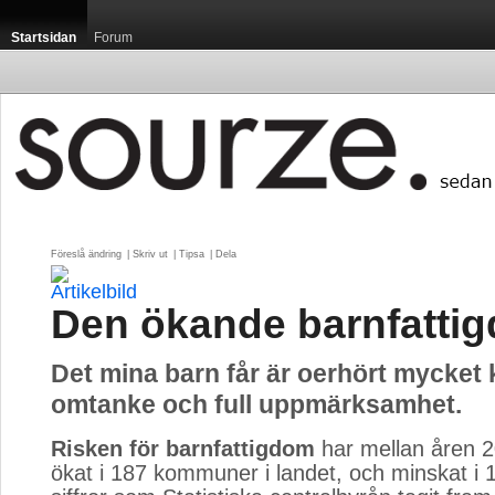
Startsidan
Forum
Föreslå ändring
| 
Skriv ut
| 
Tipsa
| 
Dela
Den ökande barnfatti
Det mina barn får är oerhört mycket 
omtanke och full uppmärksamhet.
Risken för barnfattigdom
har mellan åren 2
ökat i 187 kommuner i landet, och minskat i 1