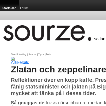
Startsidan
Forum
Föreslå ändring
| 
Skriv ut
| 
Tipsa
| 
Dela
Zlatan och zeppelinar
Reflektioner över en kopp kaffe. Pres
fånig statsminister och jakten på Bigf
mycket att tänka på i dessa tider.
Så gnuggas de
frusna örsnibbarna, medan ka