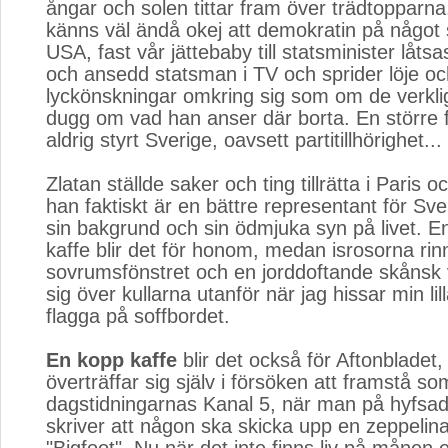
ångar och solen tittar fram över trädtopparn
känns väl ändå okej att demokratin på något 
USA, fast vår jättebaby till statsminister låts
och ansedd statsman i TV och sprider löje oc
lyckönskningar omkring sig som om de verklig
dugg om vad han anser där borta. En större f
aldrig styrt Sverige, oavsett partitillhörighet...
Zlatan ställde saker och ting tillrätta i Paris o
han faktiskt är en bättre representant för Sv
sin bakgrund och sin ödmjuka syn på livet. E
kaffe blir det för honom, medan isrosorna rin
sovrumsfönstret och en jorddoftande skånsk
sig över kullarna utanför när jag hissar min lil
flagga på soffbordet.
En kopp kaffe
blir det också för Aftonbladet,
överträffar sig själv i försöken att framstå s
dagstidningarnas Kanal 5, när man på hyfsad
skriver att någon ska skicka upp en zeppelinar