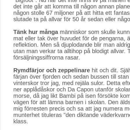
"Bigfoot". Nu när det inte finns liv på månen 
det inte går att komma till någon annan plane
någon stolle 67 miljoner på att hitta ett fanta
slutade ta på allvar för 50 år sedan eller någo
Tänk hur många
människor som skulle kunna 
mat eller tak över huvudet för de pengarna, ä
reflektion. Men så djuplodande blir man aldrig
utan man verkar ta alltihop på blodigt allvar. T
försäljningssiffrorna rasar.
Rymdfärjor och zeppelinare
hit och dit. Själ
färjan över fjorden och sedan bussen till stan
vinterskor tror jag, med rejäla sulor. Detta e
ner applådåskor och Da Capon utanför skolan 
morse, då jag likt Bambi på isen försökte k
vägen för att lämna barnen i skolan. Den äl
mig förresten precis och sa att jag numera m
munterhet tituleras "den diktande väderkvarn
klass.