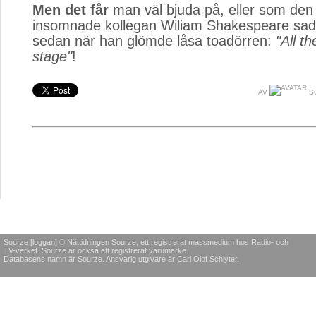
Men det får
man väl bjuda på, eller som den s
insomnade kollegan Wiliam Shakespeare sade
sedan när han glömde låsa toadörren:
"All t
stage"
!
AV
S
Sourze [loggan] © Nättidningen Sourze, ett registrerat massmedium hos Radio- och
TV-verket. Sourze är också ett registrerat varumärke.
Databasens namn är Sourze. Ansvarig utgivare är Carl Olof Schlyter.