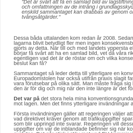
"Det är svårt att få en samlad bild av lagstiftn
och omfattningen av de intrång i grundlagssky
enskild sammantaget kan drabbas av genom ol
tvångsåtgärder."
Dessa båda uttalanden kom redan år 2008. Sedan
lagarna blivit betydligt fler men ingen konsekven
gjorts av detta. När till och med landets yppersta eli
börjar få svårt att ha en samlad bild, vet då våra 
egentligen vad det är de röstar om och vilka kons
beslut kan få?
Sammantaget så leder detta till ytterligare en kon
Europadomstolen har också utifrån praxis slagit fa
vara förutsebar på olika sätt. Man måste fråga sig 
den är för dig och mig när den inte längre är det fö
Det var på
det stora hela mina konventionsgrunda
mot lagen. Men det finns ytterligare invändningar a
Första invändningen gäller att regeringen väljer at
vad direktivet kräver genom att trafikuppgifter sp
som blir uppringd inte svarar. Regeringen vill des
uppgifter om var de inblandade befinner sig när 