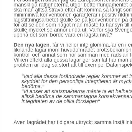
mänskliga rättigheterna utgör bottenfundamentet oc
ska man alltså sträva efter att komma så långt som
miniminivå konventionen garanterar i positiv riktn
lagstiftningsarbetet skulle se på konventionen på det
för att se den som något man måste ta hänsyn till o
skulle mycket se annorlunda ut. Varför ska Sverige
uppnå det som borde vara en lägsta nivå?
Den nya lagen
, får vi heller inte glömma, är en i 
liknande lagar inom huvudområdet brottsbekämpni
kontroll och annat som hör samman med rädslan fö
Vilken effekt alla dessa lagar ger samlat har man al
problem är idag så stort att till exempel Datainspe
"Vad alla dessa förändrade regler kommer att i
skyddet för den personliga integriteten är mycke
bedöma."
"Vi anser att statsmakterna måste ta ett helhet
alltså bedöma de sammantagna konsekvensern
integriteten av de olika förslagen"
Även lagrådet har tidigare uttryckt samma inställni