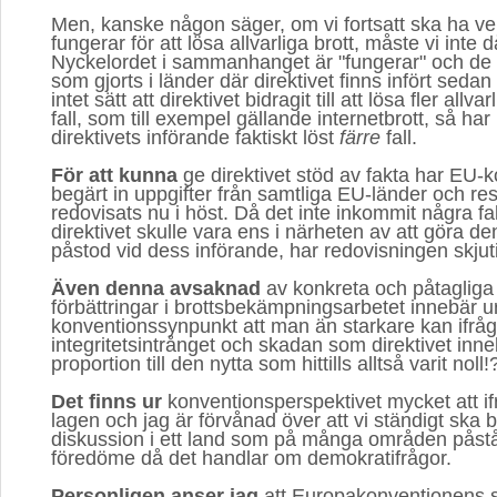
Men, kanske någon säger, om vi fortsatt ska ha v
fungerar för att lösa allvarliga brott, måste vi inte 
Nyckelordet i sammanhanget är "fungerar" och de 
som gjorts i länder där direktivet finns infört sedan
intet sätt att direktivet bidragit till att lösa fler allvar
fall, som till exempel gällande internetbrott, så har
direktivets införande faktiskt löst
färre
fall.
För att kunna
ge direktivet stöd av fakta har EU-
begärt in uppgifter från samtliga EU-länder och res
redovisats nu i höst. Då det inte inkommit några fakta
direktivet skulle vara ens i närheten av att göra 
påstod vid dess införande, har redovisningen skjutits
Även denna avsaknad
av konkreta och påtagliga 
förbättringar i brottsbekämpningsarbetet innebär u
konventionssynpunkt att man än starkare kan ifrå
integritetsintrånget och skadan som direktivet inneb
proportion till den nytta som hittills alltså varit noll!
Det finns ur
konventionsperspektivet mycket att if
lagen och jag är förvånad över att vi ständigt sk
diskussion i ett land som på många områden påstår
föredöme då det handlar om demokratifrågor.
Personligen anser jag
att Europakonventionens s