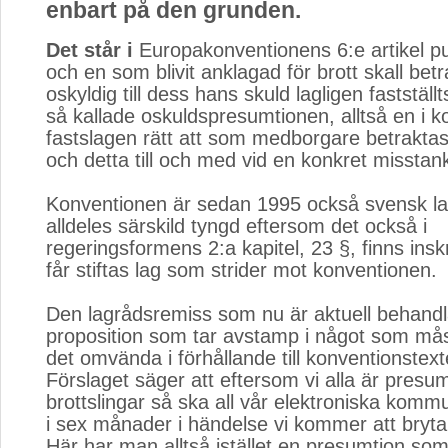
enbart på den grunden.
Det står i
Europakonventionens 6:e artikel pun
och en som blivit anklagad för brott skall be
oskyldig till dess hans skuld lagligen fastställ
så kallade oskuldspresumtionen, alltså en i 
fastslagen rätt att som medborgare betrakta
och detta till och med vid en konkret misstan
Konventionen är sedan 1995 också svensk l
alldeles särskild tyngd eftersom det också i
regeringsformens 2:a kapitel, 23 §, finns inskr
får stiftas lag som strider mot konventionen.
Den lagrådsremiss som nu är aktuell behandl
proposition som tar avstamp i något som må
det omvända i förhållande till konventionstex
Förslaget säger att eftersom vi alla är presu
brottslingar så ska all vår elektroniska komm
i sex månader i händelse vi kommer att bryta
Här har man alltså istället en presumtion som 