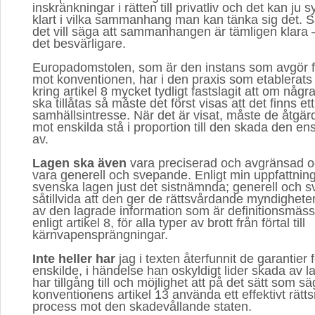
inskränkningar i rätten till privatliv och det kan ju 
klart i vilka sammanhang man kan tänka sig det. S
det vill säga att sammanhangen är tämligen klara 
det besvärligare.
Europadomstolen, som är den instans som avgör f
mot konventionen, har i den praxis som etablerats
kring artikel 8 mycket tydligt fastslagit att om någ
ska tillåtas så måste det först visas att det finns ett
samhällsintresse. När det är visat, måste de åtgär
mot enskilda stå i proportion till den skada den en
av.
Lagen ska även
vara preciserad och avgränsad och 
vara generell och svepande. Enligt min uppfattnin
svenska lagen just det sistnämnda; generell och 
såtillvida att den ger de rättsvårdande myndighetern
av den lagrade information som är definitionsmäs
enligt artikel 8, för alla typer av brott från förtal till
kärnvapensprängningar.
Inte heller har
jag i texten återfunnit de garantier f
enskilde, i händelse han oskyldigt lider skada av l
har tillgång till och möjlighet att på det sätt som sä
konventionens artikel 13 använda ett effektivt rätt
process mot den skadevållande staten.