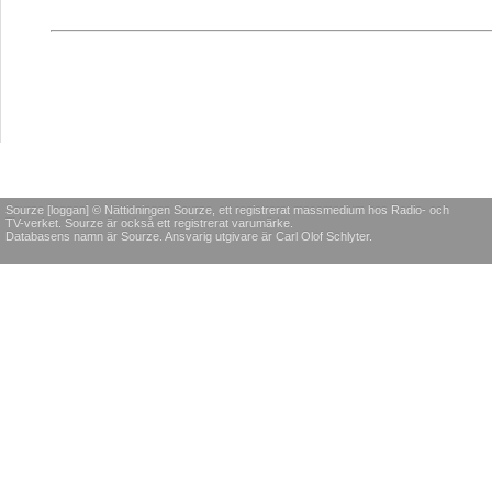
Sourze [loggan] © Nättidningen Sourze, ett registrerat massmedium hos Radio- och
TV-verket. Sourze är också ett registrerat varumärke.
Databasens namn är Sourze. Ansvarig utgivare är Carl Olof Schlyter.