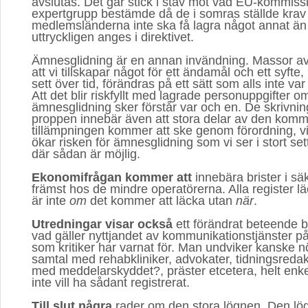
avslutas. Det går stick i stäv mot vad EU-kommis
expertgrupp bestämde då de i somras ställde krav 
medlemsländerna inte ska få lagra något annat än
uttryckligen anges i direktivet.
Ämnesglidning är en annan invändning. Massor av 
att vi tillskapar något för ett ändamål och ett syfte,
sett över tid, förändras på ett sätt som alls inte var
Att det blir riskfyllt med lagrade personuppgifter 
ämnesglidning sker förstår var och en. De skrivnin
proppen innebär även att stora delar av den kom
tillämpningen kommer att ske genom förordning, vil
ökar risken för ämnesglidning som vi ser i stort set
där sådan är möjlig.
Ekonomifrågan kommer att
innebära brister i sä
främst hos de mindre operatörerna. Alla register lä
är inte
om
det kommer att läcka utan 
när
.
Utredningar visar också
ett förändrat beteende bl
vad gäller nyttjandet av kommunikationstjänster på
som kritiker har varnat för. Man undviker kanske 
samtal med rehabkliniker, advokater, tidningsreda
med meddelarskyddet?, präster etcetera, helt enkel
inte vill ha sådant registrerat.
Till slut några
rader om den stora lögnen. Den lö