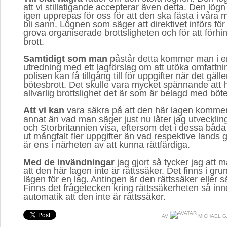
att vi stillatigande accepterar även detta. Den l
igen upprepas för oss för att den ska fästa i vår
bli sann. Lögnen som säger att direktivet införs fö
grova organiserade brottsligheten och för att förhin
brott.
Samtidigt som man
påstår detta kommer man i e
utredning med ett lagförslag om att utöka omfattn
polisen kan få tillgång till för uppgifter när det gäll
bötesbrott. Det skulle vara mycket spännande att h
allvarlig brottslighet det är som är belagd med böte
Att vi kan
vara säkra på att den här lagen kommer a
annat än vad man säger just nu låter jag utvecklin
och Storbritannien visa, eftersom det i dessa båd
ut mångfalt fler uppgifter än vad respektive lands g
är ens i närheten av att kunna rättfärdiga.
Med de invändningar
jag gjort så tycker jag att m
att den här lagen inte är rättssäker. Det finns i gr
lägen för en lag. Antingen är den rättssäker eller s
Finns det frågetecken kring rättssäkerheten så in
automatik att den inte är rättssäker.
AV
MICHAEL G