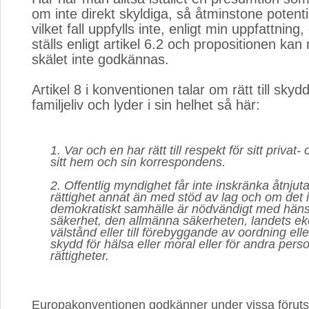
om inte direkt skyldiga, så åtminstone potentie
vilket fall uppfylls inte, enligt min uppfattnin
ställs enligt artikel 6.2 och propositionen kan
skälet inte godkännas.
Artikel 8 i konventionen talar om rätt till skydd
familjeliv och lyder i sin helhet så här:
1. Var och en har rätt till respekt för sitt privat- 
sitt hem och sin korrespondens.
2. Offentlig myndighet får inte inskränka åtnju
rättighet annat än med stöd av lag och om det i
demokratiskt samhälle är nödvändigt med hänsy
säkerhet, den allmänna säkerheten, landets e
välstånd eller till förebyggande av oordning eller b
skydd för hälsa eller moral eller för andra perso
rättigheter.
Europakonventionen godkänner under vissa förutsä