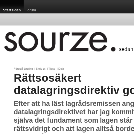
Startsidan
Forum
Föreslå ändring
| 
Skriv ut
| 
Tipsa
| 
Dela
Rättsosäkert
datalagringsdirektiv g
Efter att ha läst lagrådsremissen a
datalagringsdirektivet har jag kommit 
själva det fundament som lagen står
rättsvidrigt och att lagen alltså bord