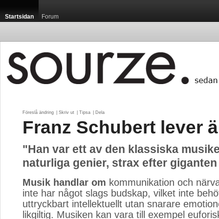
Startsidan
Forum
Föreslå ändring
| 
Skriv ut
| 
Tipsa
| 
Dela
Franz Schubert lever 
"Han var ett av den klassiska musik
naturliga genier, strax efter giganten
Musik handlar om
kommunikation och närva
inte har något slags budskap, vilket inte beh
uttryckbart intellektuellt utan snarare emotione
likgiltig. Musiken kan vara till exempel eufori