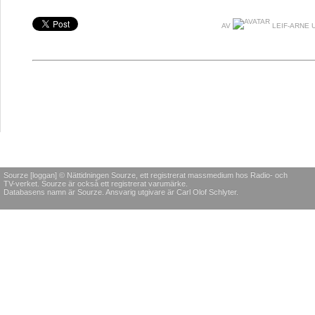
AV
LEIF-ARNE 
Sourze [loggan] © Nättidningen Sourze, ett registrerat massmedium hos Radio- och
TV-verket. Sourze är också ett registrerat varumärke.
Databasens namn är Sourze. Ansvarig utgivare är Carl Olof Schlyter.