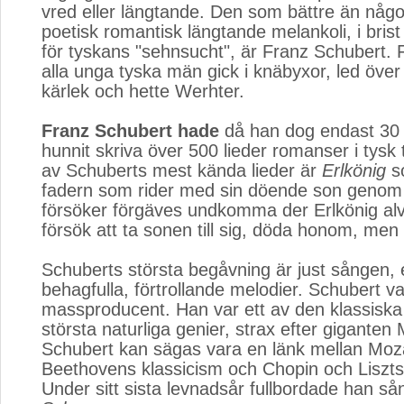
vred eller längtande. Den som bättre än någo
poetisk romantisk längtande melankoli, i brist
för tyskans "sehnsucht", är Franz Schubert. F
alla unga tyska män gick i knäbyxor, led öve
kärlek och hette Werhter.
Franz Schubert hade
då han dog endast 30 
hunnit skriva över 500 lieder romanser i tysk 
av Schuberts mest kända lieder är
Erlkönig
so
fadern som rider med sin döende son genom 
försöker förgäves undkomma der Erlkönig a
försök att ta sonen till sig, döda honom, men 
Schuberts största begåvning är just sången, 
behagfulla, förtrollande melodier. Schubert va
massproducent. Han var ett av den klassisk
största naturliga genier, strax efter giganten
Schubert kan sägas vara en länk mellan Moz
Beethovens klassicism och Chopin och Liszts
Under sitt sista levnadsår fullbordade han så