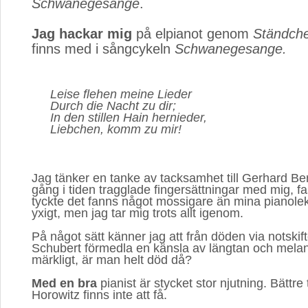
Schwanegesange
.
Jag hackar mig
på elpianot genom 
Ständch
finns med i sångcykeln
Schwanegesange.
Leise flehen meine Lieder
Durch die Nacht zu dir;
In den stillen Hain hernieder,
Liebchen, komm zu mir!
Jag tänker en tanke av tacksamhet till Gerhard 
gång i tiden tragglade fingersättningar med mig, fa
tyckte det fanns något mossigare än mina pianolek
yxigt, men jag tar mig trots allt igenom.
På något sätt känner jag att från döden via notskif
Schubert förmedla en känsla av längtan och melank
märkligt, är man helt död då?
Med en bra
pianist är stycket stor njutning. Bättre 
Horowitz finns inte att få.