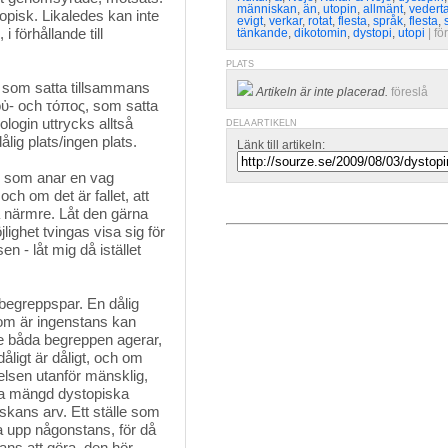
människan
,
än
,
utopin
,
allmänt
,
vedert
utopisk. Likaledes kan inte
evigt
,
verkar
,
rotat
,
flesta
,
språk
,
flesta
,
 i förhållande till
tänkande
,
dikotomin
,
dystopi
,
utopi
| 
fö
PLATS
 som satta tillsammans 
Artikeln är inte placerad.
föreslå
οὐ- och τόπος, som satta
login uttrycks alltså
DELA ARTIKELN
ig plats/ingen plats.
Länk till artikeln:
g som anar en vag 
ch om det är fallet, att
a närmre. Låt den gärna
lighet tvingas visa sig för
en - låt mig då istället
 begreppspar. En dålig
 som är ingenstans kan
 De båda begreppen agerar,
åligt är dåligt, och om
kelsen utanför mänsklig,
ika mängd dystopiska
skans arv. Ett ställe som
ka upp någonstans, för då
tans att göra, den hör