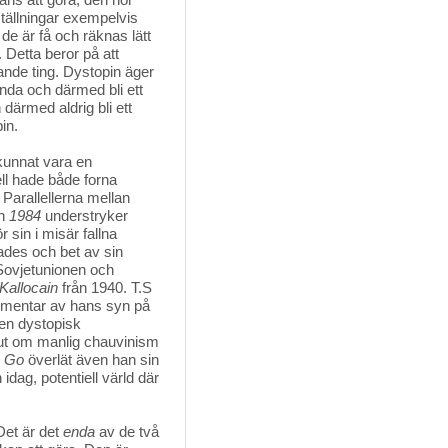
ställningar exempelvis
de är få och räknas lätt
. Detta beror på att
rande ting. Dystopin äger
nda och därmed bli ett
 därmed aldrig bli ett
in.
kunnat vara en 
ll hade både forna
. Parallellerna mellan
ch
1984
understryker 
r sin i misär fallna
ades och bet av sin
Sovjetunionen och
Kallocain
från 1940. T.S 
mentar av hans syn på 
en dystopisk 
e ut om manlig chauvinism
e Go
överlät även han sin 
idag, potentiell värld där
et är det 
enda
av de två 