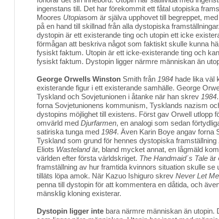
ingenstans till. Det har förekommit ett fåtal utopiska fram
Moores
Utopia
som är själva upphovet till begreppet, med 
på en hand till skillnad från alla dystopiska framställningar
dystopin är ett existerande ting och utopin ett icke existe
förmågan att beskriva något som faktiskt skulle kunna hä
fysiskt faktum. Utopin är ett icke-existerande ting och kan
fysiskt faktum. Dystopin ligger närmre människan än utop
George Orwells Winston
Smith från 
1984
hade lika väl 
existerande figur i ett existerande samhälle. George Orwe
Tyskland och Sovjetunionen i åtanke när han skrev
1984
forna Sovjetunionens kommunism, Tysklands nazism o
dystopins möjlighet till existens. Först gav Orwell utlopp fö
omvärld med
Djurfarmen
, en analogi som sedan förtydlig
satiriska tunga med
1984
. Även Karin Boye angav forna 
Tyskland som grund för hennes dystopiska framställning
Eliots
Wasteland
är, bland mycket annat, en lågmäld kom
världen efter första världskriget.
The Handmaid´s Tale
är 
framställning av hur framtida kvinnors situation skulle s
tilläts löpa amok. När Kazuo Ishiguro skrev
Never Let M
penna till dystopin för att kommentera en dåtida, och även 
mänsklig kloning existerar.
Dystopin ligger inte
bara närmre människan än utopin. D