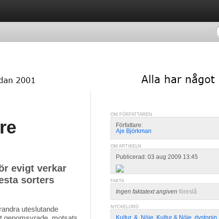
OM FÖRFATTAREN
re
Författare:
Aje Björkman
n
OM ARTIKELN
Publicerad: 03 aug 2009 13:45
r evigt verkar
lesta sorters
FAKTA
Ingen faktatext angiven
föreslå
NYCKELORD
andra uteslutande 
llt genomsyrade, motsats.
Kultur
,
&
,
Nöje
,
Kultur & Nöje
,
dystopin