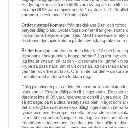
En dystopi kan alltså inte till 99 vara dystopisk och till 1 
en utopi till 99 vara utopisk och till 1 dystopisk. De är alltid,
varandra, uteslutande 100 sig själva.
Ordet dystopi kommer
från grekiskans δυσ- och τόπος,
betyder dålig plats. Ordet utopi kommer från grekiskans 
tillsammans betyder ingen plats. Med hänseende till etymo
dikotomin dystopi/dikotomi på det svenska språket som dål
Är det bara
jag som tycker detta låter fel? Är det bara ja
dissonans i bakgrunden, knappt hörbar? Jag tror inte det, o
jag inte är ensam, så låt den – dissonansen - gärna kryp
krypa så pass nära, om ni vill och kan, att den utan valmöj
vad den är, vilket är: falsk. Om ni inte hör den – dissonans
fortsätta med att försöka förklara mig.
Dålig plats/ingen plats är inte ett sinsemellan uteslutande
plats kan till 99 vara dålig och till 1 ingenstans. En plats
däremot inte till 99 vara ingenstans och till 1 vara dålig.
så att säga, på två olika metafysiska plan. Något som är d
det är dåligt kan det även vara dåligt ingenstans i bemär
fysisk existens. Exempel på detta förfarande är den talr
filmer, böcker och målningar som idag är en del av männi
från början är ingenstans, kan dock inte, helt plötsligt dy
förlorar det sin innebörd. Utopin har såtillvida med ingens