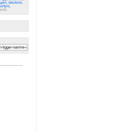
agen
,
dikotomi
,
sorters
,
reslå