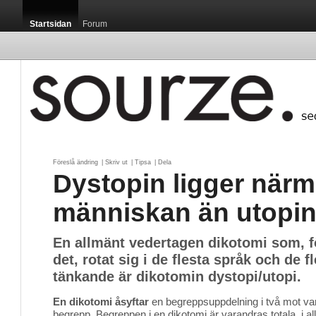
Startsidan
Forum
Föreslå ändring
| 
Skriv ut
| 
Tipsa
| 
Dela
Dystopin ligger närm
människan än utopi
En allmänt vedertagen dikotomi som, fö
det, rotat sig i de flesta språk och de f
tänkande är dikotomin dystopi/utopi.
En dikotomi åsyftar
en begreppsuppdelning i två mot var
begrepp. Begreppen i en dikotomi är varandras totala, i a