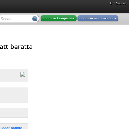
Om Sourze
Logga in / skapa anv.
Logga in med Facebook
,
ligger
,
närmre
,