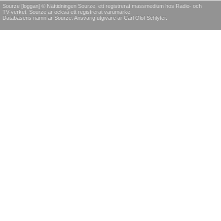
Sourze [loggan] © Nättidningen Sourze, ett registrerat massmedium hos Radio- och
TV-verket. Sourze är också ett registrerat varumärke.
Databasens namn är Sourze. Ansvarig utgivare är Carl Olof Schlyter.