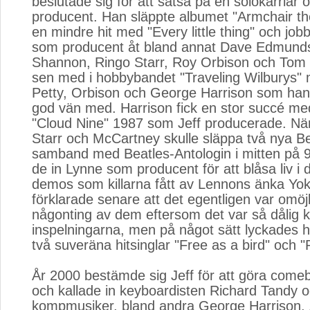
beslutade sig för att satsa på en solokarriär
producent. Han släppte albumet "Armchair the
en mindre hit med "Every little thing" och jo
som producent åt bland annat Dave Edmunds
Shannon, Ringo Starr, Roy Orbison och Tom P
sen med i hobbybandet "Traveling Wilburys"
Petty, Orbison och George Harrison som han
god vän med. Harrison fick en stor succé m
"Cloud Nine" 1987 som Jeff producerade. När
Starr och McCartney skulle släppa två nya Bea
samband med Beatles-Antologin i mitten på 90
de in Lynne som producent för att blåsa liv i
demos som killarna fått av Lennons änka Yok
förklarade senare att det egentligen var omöjl
någonting av dem eftersom det var så dålig k
inspelningarna, men på något sätt lyckades ha
två suveräna hitsinglar "Free as a bird" och "
År 2000 bestämde sig Jeff för att göra co
och kallade in keyboardisten Richard Tandy 
kompmusiker, bland andra George Harrison. 