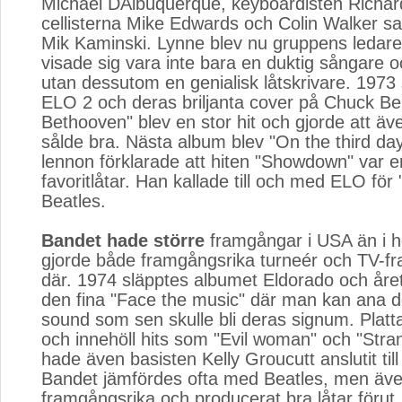
Michael DAlbuquerque, keyboardisten Richar
cellisterna Mike Edwards och Colin Walker sam
Mik Kaminski. Lynne blev nu gruppens ledar
visade sig vara inte bara en duktig sångare oc
utan dessutom en genialisk låtskrivare. 1973
ELO 2 och deras briljanta cover på Chuck Ber
Bethooven" blev en stor hit och gjorde att äv
sålde bra. Nästa album blev "On the third da
lennon förklarade att hiten "Showdown" var 
favoritlåtar. Han kallade till och med ELO för
Beatles.
Bandet hade större
framgångar i USA än i h
gjorde både framgångsrika turneér och TV-f
där. 1974 släpptes albumet Eldorado och år
den fina "Face the music" där man kan ana de
sound som sen skulle bli deras signum. Platt
och innehöll hits som "Evil woman" och "Str
hade även basisten Kelly Groucutt anslutit til
Bandet jämfördes ofta med Beatles, men äve
framgångsrika och producerat bra låtar förut,