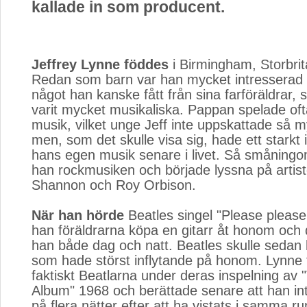
kallade in som producent.
Jeffrey Lynne föddes
i Birmingham, Storbrit
Redan som barn var han mycket intresserad 
något han kanske fått från sina farföräldrar,
varit mycket musikaliska. Pappan spelade oft
musik, vilket unge Jeff inte uppskattade så m
men, som det skulle visa sig, hade ett starkt 
hans egen musik senare i livet. Så småning
han rockmusiken och började lyssna på artis
Shannon och Roy Orbison.
När han hörde
Beatles singel "Please please
han föräldrarna köpa en gitarr åt honom och 
han både dag och natt. Beatles skulle sedan 
som hade störst inflytande på honom. Lynne 
faktiskt Beatlarna under deras inspelning av
Album" 1968 och berättade senare att han in
på flera nätter efter att ha vistats i samma 