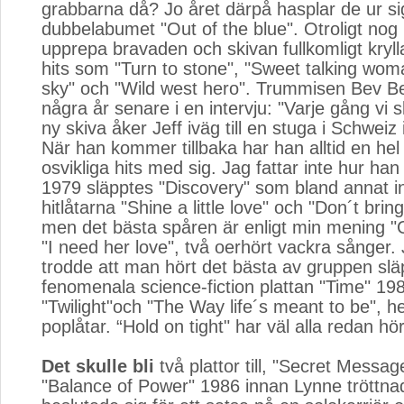
grabbarna då? Jo året därpå hasplar de ur si
dubbelabumet "Out of the blue". Otroligt nog
upprepa bravaden och skivan fullkomligt kryll
hits som "Turn to stone", "Sweet talking wom
sky" och "Wild west hero". Trummisen Bev B
några år senare i en intervju: "Varje gång vi 
ny skiva åker Jeff iväg till en stuga i Schweiz 
När han kommer tillbaka har han alltid en he
osvikliga hits med sig. Jag fattar inte hur han 
1979 släpptes "Discovery" som bland annat i
hitlåtarna "Shine a little love" och "Don´t bri
men det bästa spåren är enligt min mening "
"I need her love", två oerhört vackra sånger.
trodde att man hört det bästa av gruppen sl
fenomenala science-fiction plattan "Time" 19
"Twilight"och "The Way life´s meant to be", hel
poplåtar. “Hold on tight" har väl alla redan hö
Det skulle bli
två plattor till, "Secret Messag
"Balance of Power" 1986 innan Lynne tröttna