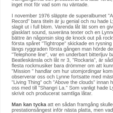
inget mot för vad som nu väntade.
I november 1976 släppte de superalbumet "
Record" bara titeln är ju genial och nu hade 
slagit ut i full blom. Varenda låt lät som en gi
glasklart sound, suveräna texter och en Lyn
bättre än någonsin slog de knock out på roc
första spåret "Tightrope" skickade en rysnin
längs ryggraden första gången man hörde den
"Telephone line", var en underbart bitterljuv 
Beatleskänsla och låt nr 3, "Rockaria", är s
flesta rockmusiker bara drömmer om att kunn
"Mission " handlar om hur utomjordingar kom
observerar oss och Lynne fortsatte med mäs
"Living Thing" och "Above the clouds" innan h
oss med till "Shangri La." Som vanligt hade L
skrivit och producerat samtliga låtar.
Man kan tycka
att en sådan framgång skulle 
prestationsångest inför nästa platta, men va