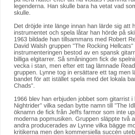
legenderna. Han skulle bara ha vetat vad 
skulle.
Det dröjde inte länge innan han lärde sig att 
instrumentet och spela låtar han hörde på skiv
1963 bildade han tillsammans med Robert R
David Walsh gruppen "The Rocking Hellcats"
instrumenteringen bestod av en spansk gitar
billiga elgitarrer. Så småningom fick de speln
vecka i stan, men efter ett tag lämnade Rea
gruppen. Lynne tog in ersättare ett tag men
bandet för att istället spela med det lokala b
Chads".
1966 blev han erbjuden jobbet som gitarrist i
Nightrider" vilka sedan bytte namn till "The Id
öknamn de fick från Jeffs farmor som inte u
moderna popmusiken. Gruppen släppte två a
andra producerades av Lynne vilka bägge mo
kritikerna men den kommersiella succén uteble