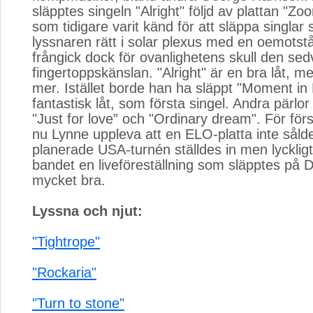
släpptes singeln "Alright" följd av plattan "Zo
som tidigare varit känd för att släppa singlar
lyssnaren rätt i solar plexus med en oemotstån
frångick dock för ovanlighetens skull den sed
fingertoppskänslan. "Alright" är en bra låt, m
mer. Istället borde han ha släppt "Moment in
fantastisk låt, som första singel. Andra pärlor
"Just for love” och "Ordinary dream". För för
nu Lynne uppleva att en ELO-platta inte såld
planerade USA-turnén ställdes in men lyckligt
bandet en liveföreställning som släpptes på 
mycket bra.
Lyssna och njut:
"Tightrope"
"Rockaria"
"Turn to stone"