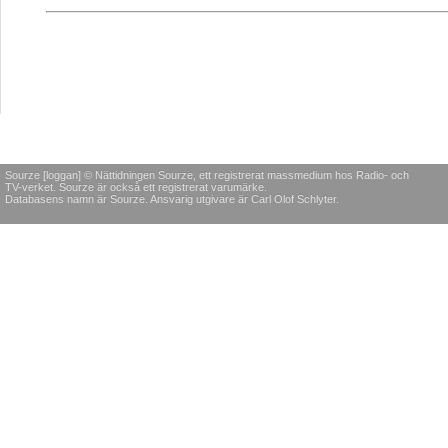
Sourze [loggan] © Nättidningen Sourze, ett registrerat massmedium hos Radio- och
TV-verket. Sourze är också ett registrerat varumärke.
Databasens namn är Sourze. Ansvarig utgivare är Carl Olof Schlyter.