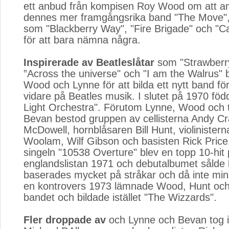
ett anbud från kompisen Roy Wood om att ansl
dennes mer framgångsrika band "The Move", 
som "Blackberry Way", "Fire Brigade" och "Ca
för att bara nämna några.
Inspirerade av Beatleslåtar
som "Strawberry 
”Across the universe" och "I am the Walrus"
Wood och Lynne för att bilda ett nytt band fö
vidare på Beatles musik. I slutet på 1970 född
Light Orchestra". Förutom Lynne, Wood och
Bevan bestod gruppen av cellisterna Andy C
McDowell, hornblåsaren Bill Hunt, violinister
Woolam, Wilf Gibson och basisten Rick Price
singeln "10538 Overture" blev en topp 10-hit
englandslistan 1971 och debutalbumet sålde
baserades mycket på stråkar och då inte minst
en kontrovers 1973 lämnade Wood, Hunt oc
bandet och bildade istället "The Wizzards".
Fler droppade av
och Lynne och Bevan tog in