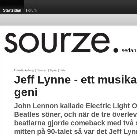
Startsidan
Forum
Föreslå ändring
| 
Skriv ut
| 
Tipsa
| 
Dela
Jeff Lynne - ett musika
geni
John Lennon kallade Electric Light O
Beatles söner, och när de tre överle
beatlarna gjorde comeback med två s
mitten på 90-talet så var det Jeff Ly