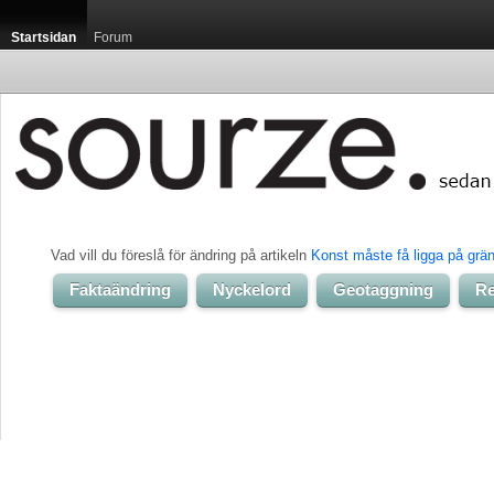
Startsidan
Forum
Vad vill du föreslå för ändring på artikeln 
Konst måste få ligga på grä
Faktaändring
Nyckelord
Geotaggning
Re