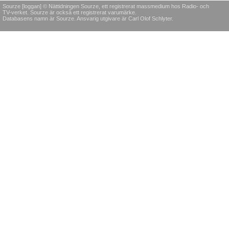
Sourze [loggan] © Nättidningen Sourze, ett registrerat massmedium hos Radio- och
TV-verket. Sourze är också ett registrerat varumärke.
Databasens namn är Sourze. Ansvarig utgivare är Carl Olof Schlyter.