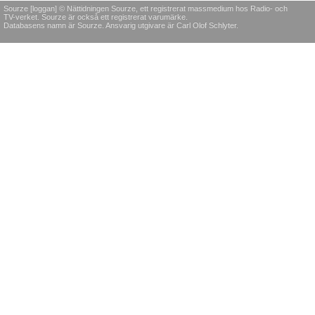
Sourze [loggan] © Nättidningen Sourze, ett registrerat massmedium hos Radio- och
TV-verket. Sourze är också ett registrerat varumärke.
Databasens namn är Sourze. Ansvarig utgivare är Carl Olof Schlyter.