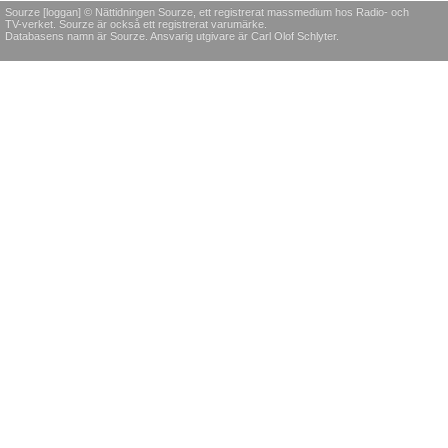
Sourze [loggan] © Nättidningen Sourze, ett registrerat massmedium hos Radio- och
TV-verket. Sourze är också ett registrerat varumärke.
Databasens namn är Sourze. Ansvarig utgivare är Carl Olof Schlyter.