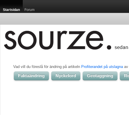
Startsidan
Forum
Vad vill du föreslå för ändring på artikeln 
Profiterandet på utslagna
av
Faktaändring
Nyckelord
Geotaggning
Re