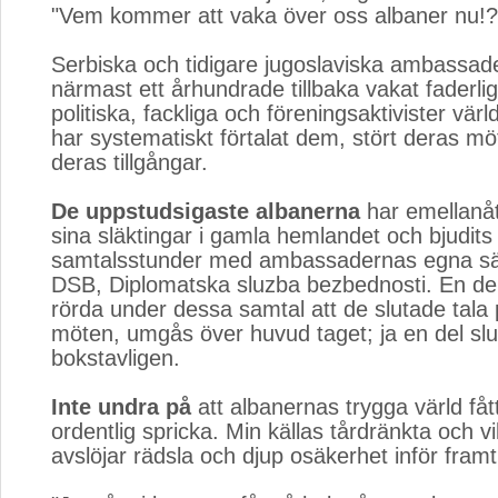
"Vem kommer att vaka över oss albaner nu!?
Serbiska och tidigare jugoslaviska ambassad
närmast ett århundrade tillbaka vakat faderli
politiska, fackliga och föreningsaktivister vär
har systematiskt förtalat dem, stört deras mö
deras tillgångar.
De uppstudsigaste albanerna
har emellanåt
sina släktingar i gamla hemlandet och bjudits i
samtalsstunder med ambassadernas egna sä
DSB, Diplomatska sluzba bezbednosti. En del
rörda under dessa samtal att de slutade tala p
möten, umgås över huvud taget; ja en del slut
bokstavligen.
Inte undra på
att albanernas trygga värld fått
ordentlig spricka. Min källas tårdränkta och vi
avslöjar rädsla och djup osäkerhet inför framt