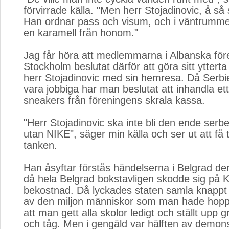
förvirrade källa. "Men herr Stojadinovic, å så 
Han ordnar pass och visum, och i väntrummet 
en karamell från honom."
Jag får höra att medlemmarna i Albanska för
Stockholm beslutat därför att göra sitt ytterta 
herr Stojadinovic med sin hemresa. Då Serbi
vara jobbiga har man beslutat att inhandla et
sneakers från föreningens skrala kassa.
"Herr Stojadinovic ska inte bli den ende serbe
utan NIKE", säger min källa och ser ut att få t
tanken.
Han åsyftar förstås händelserna i Belgrad den
då hela Belgrad bokstavligen skodde sig på 
bekostnad. Då lyckades staten samla knappt 
av den miljon människor som man hade hoppa
att man gett alla skolor ledigt och ställt upp g
och tåg. Men i gengäld var hälften av demon