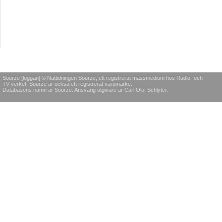
Sourze [loggan] © Nättidningen Sourze, ett registrerat massmedium hos Radio- och
TV-verket. Sourze är också ett registrerat varumärke.
Databasens namn är Sourze. Ansvarig utgivare är Carl Olof Schlyter.