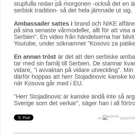
stupfulla redan på morgonen -också det en ä
serbisk tradition- så det hela jämnade ut sig.
Ambassader sattes i
brand och NIKE affärer
på sina senaste vårmodeller, allt för att visa 
Serbien". En video från händelserna har blivit
Youtube, under söknamnet "Kosovo za patike
En annan tröst
är det att den serbiske amba
tar med sin familj till Serbien. De stannar kvar 
vidare, "i avvaktan på vidare utveckling". Min
därför hoppas att herr Stojadinovic kanske k
när Kosova går med i EU.
"Herr Stojadinovic är kanske ändå inte så ar
Sverige som det verkar", säger han i all förtro
AV
SHQIPTAR