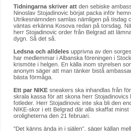
Tidningarna skriver att
den sebiske ambass
Ninoslav Stojadinovic börjat packa inför hem
Utrikesnämnden samlas nämligen på tisdag 
väntas erkänna Kosova redan på torsdag. Nä
herr Stojadinovic order från Belgrad att lämna
dygn. Så det så.
Ledsna och alldeles
upprivna av den sorge
har medlemmar i Albanska föreningen i Stock
krismöte i helgen. En källa inom styrelsen som
anonym säger att man tänker bistå ambassad
bästa förmåga.
Ett par NIKE
sneakers ska inhandlas från för
skrala kassa för att skona herr Stojadinovics
fotleder. Herr Stojadinovic inte ska bli den e
NIKE-skor i ett Belgrad där alla skaffat minst 
oroligheterna den 21 februari.
"Det känns ända in i själen", säger källan mel