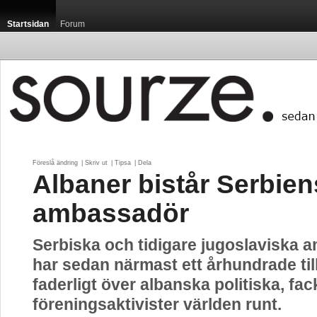
Startsidan
Forum
Föreslå ändring
| 
Skriv ut
| 
Tipsa
| 
Dela
Albaner bistår Serbien
ambassadör
Serbiska och tidigare jugoslaviska
har sedan närmast ett århundrade til
faderligt över albanska politiska, fac
föreningsaktivister världen runt.