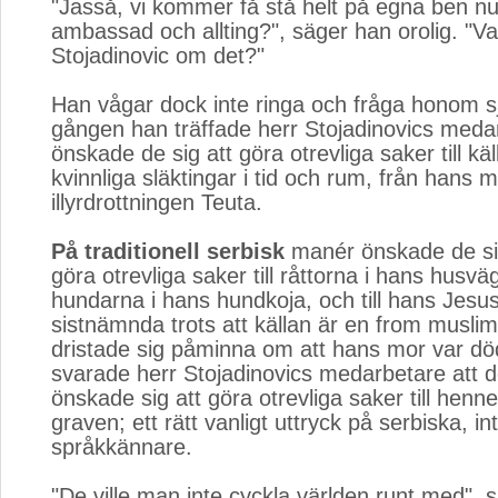
"Jasså, vi kommer få stå helt på egna ben n
ambassad och allting?", säger han orolig. "V
Stojadinovic om det?"
Han vågar dock inte ringa och fråga honom sj
gången han träffade herr Stojadinovics med
önskade de sig att göra otrevliga saker till käl
kvinnliga släktingar i tid och rum, från hans 
illyrdrottningen Teuta.
På traditionell serbisk
manér önskade de sig
göra otrevliga saker till råttorna i hans husvägg
hundarna i hans hundkoja, och till hans Jesus
sistnämnda trots att källan är en from musli
dristade sig påminna om att hans mor var död
svarade herr Stojadinovics medarbetare att 
önskade sig att göra otrevliga saker till henne
graven; ett rätt vanligt uttryck på serbiska, in
språkkännare.
"De ville man inte cyckla världen runt med", 