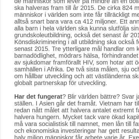
de människor som lever på mindre än en dol
ska halveras fram till år 2015. De cirka 824 m
människor i världen som inte får tillräckligt 
alltså snart bara vara ca 412 miljoner. Ett an
alla barn i hela världen ska kunna slutfölja sin
grundskoleutbildning, också det senast år 20
Könsdiskriminering i all utbildning ska också 
senast 2015. Tre ytterligare mål handlar o
barnadödlighet, mödrars hälsa, förhindrandet
av sjukdomar framförallt HIV, som hotar att 
samhällen i Afrika. De två sista målen, sju oc
om hållbar utveckling och att västländerna sk
globalt partnerskap för utveckling.
Har det fungerat
? Blir världen bättre? Svar j
ställen. I Asien går det framåt. Vietnam har ti
redan nått målet att halvera antalet extremt f
halvera hungern. Mycket tack vare ökad kapi
må vara socialistisk till namnet, men lån till f
och ekonomiska investeringar har gett result
halv miljon människor får arbete varje år. E