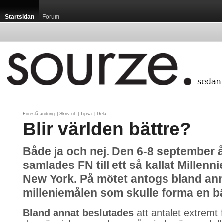
Startsidan
Forum
Föreslå ändring
| 
Skriv ut
| 
Tipsa
| 
Dela
Blir världen bättre?
Både ja och nej. Den 6-8 september 
samlades FN till ett så kallat Millenn
New York. På mötet antogs bland ann
milleniemålen som skulle forma en bä
Bland annat beslutades
att antalet extremt fa