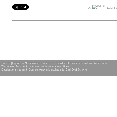
AV
ELENI 
Sourze [loggan] © Nättidningen Sourze, ett registrerat massmedium hos Radio- och
TV-verket. Sourze är också ett registrerat varumärke.
Databasens namn är Sourze. Ansvarig utgivare är Carl Olof Schlyter.