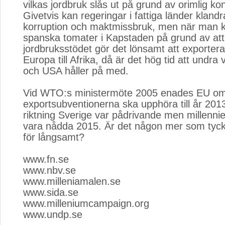
vilkas jordbruk slås ut på grund av orimlig ko
Givetvis kan regeringar i fattiga länder klandr
korruption och maktmissbruk, men när man 
spanska tomater i Kapstaden på grund av att
jordbruksstödet gör det lönsamt att exportera
Europa till Afrika, då är det hög tid att undra 
och USA håller på med.
Vid WTO:s ministermöte 2005 enades EU om
exportsubventionerna ska upphöra till år 2013.
riktning Sverige var pådrivande men millenn
vara nådda 2015. Är det någon mer som tycke
för långsamt?
www.fn.se
www.nbv.se
www.milleniamalen.se
www.sida.se
www.milleniumcampaign.org
www.undp.se