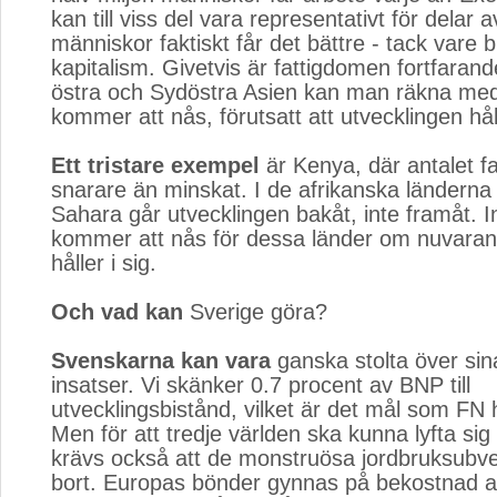
kan till viss del vara representativt för delar 
människor faktiskt får det bättre - tack vare 
kapitalism. Givetvis är fattigdomen fortfarand
östra och Sydöstra Asien kan man räkna med
kommer att nås, förutsatt att utvecklingen håll
Ett tristare exempel
är Kenya, där antalet fat
snarare än minskat. I de afrikanska ländern
Sahara går utvecklingen bakåt, inte framåt. I
kommer att nås för dessa länder om nuvarand
håller i sig.
Och vad kan
Sverige göra?
Svenskarna kan vara
ganska stolta över sina 
insatser. Vi skänker 0.7 procent av BNP till
utvecklingsbistånd, vilket är det mål som FN 
Men för att tredje världen ska kunna lyfta sig
krävs också att de monstruösa jordbruksubve
bort. Europas bönder gynnas på bekostnad a