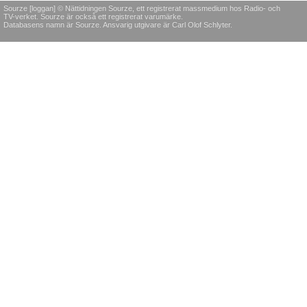
Sourze [loggan] © Nättidningen Sourze, ett registrerat massmedium hos Radio- och
TV-verket. Sourze är också ett registrerat varumärke.
Databasens namn är Sourze. Ansvarig utgivare är Carl Olof Schlyter.