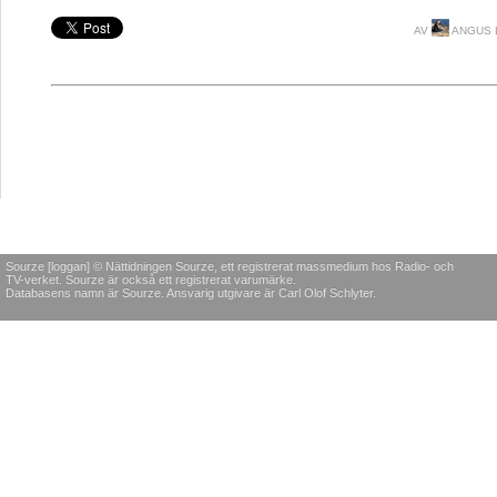
AV
ANGUS 
Sourze [loggan] © Nättidningen Sourze, ett registrerat massmedium hos Radio- och
TV-verket. Sourze är också ett registrerat varumärke.
Databasens namn är Sourze. Ansvarig utgivare är Carl Olof Schlyter.