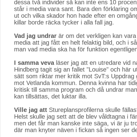
dessa två individer så kan inte ens 10 proce
står i media vara sant. Bara den förklaring 
ut och vilka skador hon hade efter en omgån
killar borde räcka tycker i alla fall jag.
Vad jag undrar
är om det verkligen kan vara s
media att jag fått en helt felaktig bild, och i så
man vad media ska ha för funktion egentligen
I samma veva
läser jag att en utredare vid 
Hindberg tagit sig an fallet "Louise" och här ut
sätt som riktar mer kritik mot SvT:s Uppdrag
mot Vetlanda kommun. Denna kvinna har tidig
kritisk till samma program och då undrar man
kan tillsättas, det luktar illa.
Ville jag att
Stureplansprofilerna skulle fällas
Helst skulle jag sett att de blev våldtagna i fä
men det får man kanske inte säga, vi är ju trot
där man knyter näven i fickan så ingen ser de