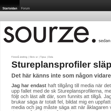
Startsidan
Forum
Föreslå ändring
| 
Skriv ut
| 
Tipsa
| 
Dela
Stureplansprofiler slä
Det här känns inte som någon vidare
Jag har endast
haft tillgång till media när det 
upp fallet med de sk Stureplansprofilerna, me
följt och läst allt där, som funnits att tillgå.
brukar säga är totalt fel, bildat mig en uppfat
media och jag måste säga att när åklagaren v