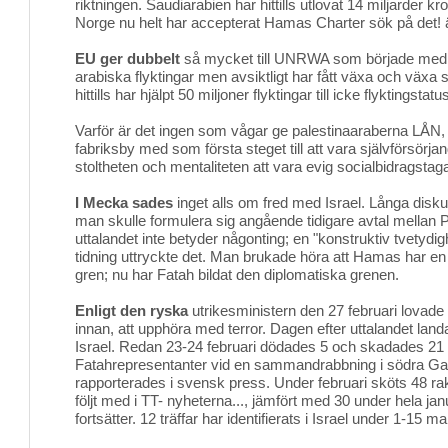
riktningen. Saudiarabien har hittills utlovat 14 miljarder kro
Norge nu helt har accepterat Hamas Charter sök på det! 
EU ger dubbelt
så mycket till UNRWA som började med 
arabiska flyktingar men avsiktligt har fått växa och väx
hittills har hjälpt 50 miljoner flyktingar till icke flyktingstatu
Varför är det ingen som vågar ge palestinaaraberna LÅN,
fabriksby med som första steget till att vara självförsörjan
stoltheten och mentaliteten att vara evig socialbidragstag
I Mecka sades
inget alls om fred med Israel. Långa disku
man skulle formulera sig angående tidigare avtal mellan P
uttalandet inte betyder någonting; en "konstruktiv tvetydi
tidning uttryckte det. Man brukade höra att Hamas har en
gren; nu har Fatah bildat den diplomatiska grenen.
Enligt den ryska
utrikesministern den 27 februari lovad
innan, att upphöra med terror. Dagen efter uttalandet la
Israel. Redan 23-24 februari dödades 5 och skadades 2
Fatahrepresentanter vid en sammandrabbning i södra Gaza
rapporterades i svensk press. Under februari sköts 48 rake
följt med i TT- nyheterna..., jämfört med 30 under hela ja
fortsätter. 12 träffar har identifierats i Israel under 1-15 ma