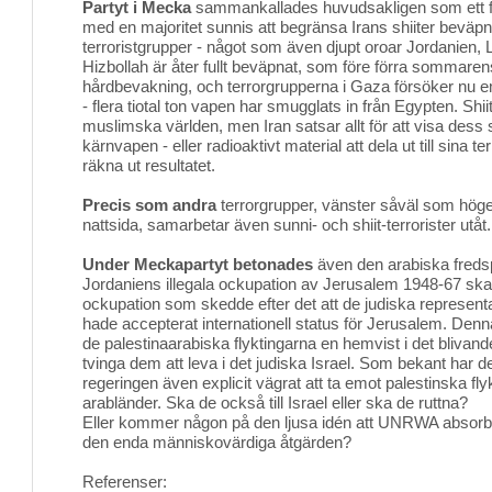
Partyt i Mecka
sammankallades huvudsakligen som ett fö
med en majoritet sunnis att begränsa Irans shiiter beväp
terroristgrupper - något som även djupt oroar Jordanien,
Hizbollah är åter fullt beväpnat, som före förra sommaren
hårdbevakning, och terrorgrupperna i Gaza försöker nu 
- flera tiotal ton vapen har smugglats in från Egypten. Shi
muslimska världen, men Iran satsar allt för att visa dess sty
kärnvapen - eller radioaktivt material att dela ut till sina t
räkna ut resultatet.
Precis som andra
terrorgrupper, vänster såväl som höge
nattsida, samarbetar även sunni- och shiit-terrorister utåt.
Under Meckapartyt betonades
även den arabiska fredsp
Jordaniens illegala ockupation av Jerusalem 1948-67 ska
ockupation som skedde efter det att de judiska represent
hade accepterat internationell status för Jerusalem. Denna
de palestinaarabiska flyktingarna en hemvist i det blivande
tvinga dem att leva i det judiska Israel. Som bekant har 
regeringen även explicit vägrat att ta emot palestinska fly
arabländer. Ska de också till Israel eller ska de ruttna?
Eller kommer någon på den ljusa idén att UNRWA absorb
den enda människovärdiga åtgärden?
Referenser: