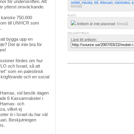
nor för underskriften. Att
mötet
,
mecka
,
68
,
februari
,
nämndes
,
e
är ytterst oroväckande.
föreslå
PLATS
kanske 750.000 
a som till UNHCR som
Artikeln är inte placerad.
föreslå
s.
DELA ARTIKELN
 att bygga upp en
Länk till artikeln:
de? Det är inte bra för
are!
ssioner fördes om hur 
LO och Israel, så att
ghet" som en palestinsk
 krigförande och en social
e Hamas, vid besök dagen 
ndade 6 Kassamraketer i
1 Hamas- och
, vilket ej
ter in i Israel du har väl
nuari. Beskjutningen
rs.