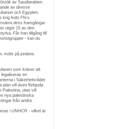
rsök av Saudiarabien 
nande av diverse
 Libanon och Egypten.
s krig trots FN:s
emulera dess framgångar
iter utgör 15 av den
rka. Får Iran tillgång till
erroristgrupper - kan du
r, möts på jordens 
lanen som kräver att 
 legaliseras en
anterna i Säkerhetsrådet
 plan vill även förbjuda
 Palestina, utan vill
den nya palestinska
ktingar från andra
eras i UNHCR - vilket är