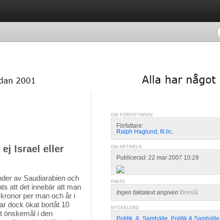
OM FÖRFATTAREN
Författare:
Ralph Haglund, fil.lic.
j Israel eller
OM ARTIKELN
Publicerad: 22 mar 2007 10:29
der av Saudiarabien och
FAKTA
ts att det innebär att man
Ingen faktatext angiven
föreslå
 kronor per man och år i
r dock ökat bortåt 10
NYCKELORD
tt önskemål i den
Politik
,
&
,
Samhälle
,
Politik & Samhälle