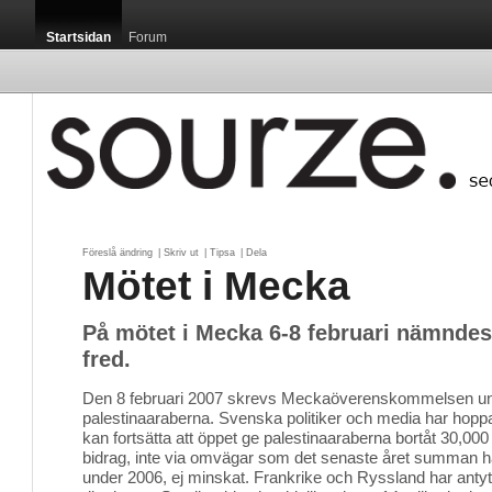
Startsidan
Forum
Föreslå ändring
| 
Skriv ut
| 
Tipsa
| 
Dela
Mötet i Mecka
På mötet i Mecka 6-8 februari nämndes e
fred.
Den 8 februari 2007 skrevs Meckaöverenskommelsen un
palestinaaraberna. Svenska politiker och media har hoppa
kan fortsätta att öppet ge palestinaaraberna bortåt 30,000
bidrag, inte via omvägar som det senaste året summan ha
under 2006, ej minskat. Frankrike och Ryssland har anty