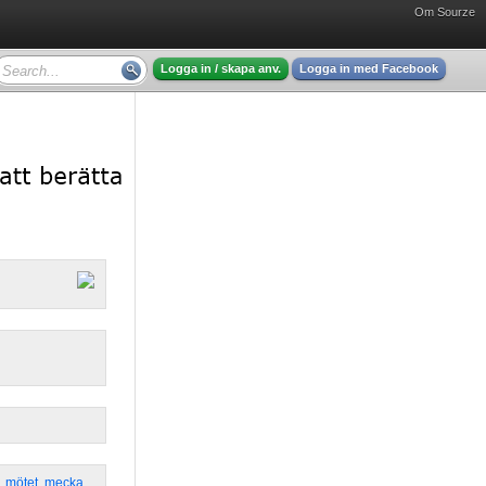
Om Sourze
Logga in / skapa anv.
Logga in med Facebook
,
mötet
,
mecka
,