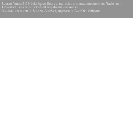
Sourze [loggan] © Nättidningen Sourze, ett registrerat massmedium hos Radio- och
TV-verket. Sourze är också ett registrerat varumärke.
Databasens namn är Sourze. Ansvarig utgivare är Carl Olof Schlyter.