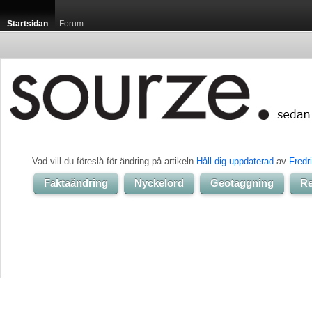
Startsidan
Forum
Vad vill du föreslå för ändring på artikeln 
Håll dig uppdaterad
av 
Fredr
Faktaändring
Nyckelord
Geotaggning
Re