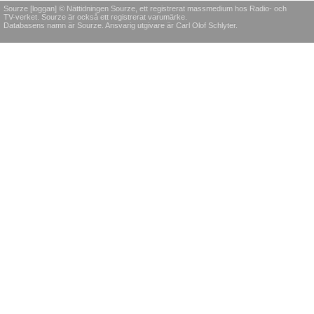
Sourze [loggan] © Nättidningen Sourze, ett registrerat massmedium hos Radio- och
TV-verket. Sourze är också ett registrerat varumärke.
Databasens namn är Sourze. Ansvarig utgivare är Carl Olof Schlyter.