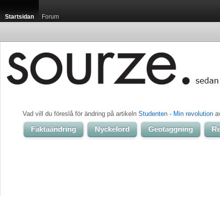
Startsidan
Forum
Vad vill du föreslå för ändring på artikeln 
Studenten - Min revolution
av
Faktaändring
Nyckelord
Geotaggning
Re