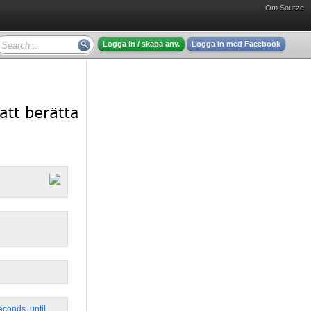
Om Sourze
Logga in / skapa anv.
Logga in med Facebook
econds
,
until
,