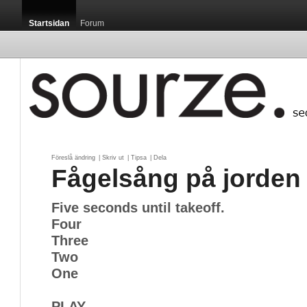
Startsidan
Forum
Föreslå ändring
| 
Skriv ut
| 
Tipsa
| 
Dela
Fågelsång på jorden
Five seconds until takeoff.
Four
Three
Two
One
PLAY.