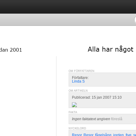
OM FÖRFATTAREN
Författare:
Linda S
OM ARTIKELN
Publicerad: 15 jan 2007 15:10
FAKTA
Ingen faktatext angiven
föreslå
NYCKELORD
Resor
,
Resor
,
fågelsång
,
jorden
,
five
,
s