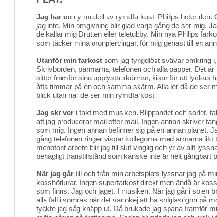
Jag har en
ny modell av rymdfarkost. Philips heter den. 
jag inte. Min omgivning blir glad varje gång de ser mig. J
de kallar mig Drutten eller teletubby. Min nya Philips farko
som täcker mina öronpiercingar, för mig genast till en ann
Utanför min farkost
som jag tyngdlöst svävar omkring i, 
Skrivborden, pärmarna, telefonen och alla papper. Det är 
sitter framför sina upplysta skärmar, kisar för att lyckas 
åtta timmar på en och samma skärm. Alla ler då de ser m
blick utan när de ser min rymdfarkost.
Jag skriver i
takt med musiken. Blippandet och sorlet, ta
att jag producerar mail efter mail. Ingen annan skriver tan
som mig. Ingen annan befinner sig på en annan planet. Jag 
gång telefonen ringer vispar kollegorna med armarna likt tr
monotont arbete blir jag till slut vinglig och yr av allt lys
behagligt transtillstånd som kanske inte är helt gångbart p
När jag går
till och från min arbetsplats lyssnar jag på min
kosshörlurar. Ingen superfarkost direkt men ändå är koss 
som finns. Jag och jaget. I musiken. När jag går i solen br
alla fall i somras när det var okej att ha solglasögon på 
tyckte jag såg knäpp ut. Då brukade jag spana framför mig 