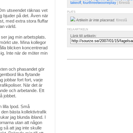
takeoff
,
fourthreetwooneplay
| 
föreslå
Om utseendet räknas vet 
PLATS
ag bjuder på det. Även när
Artikeln är inte placerad.
föreslå
st, med extra stora fluffar
an värld.
DELA ARTIKELN
Länk till artikeln:
ser jag min arbetsplats. 
mörkt ute. Mina kollegor
hålla blicken koncentrerad
ig. Inte när de möter min
kten och phasandet gör 
gentbord lika flytande
jobbar fort fort, varje
afikpoliser. När det är
snande och arbetande. Ett
å jobbet.
 lilla Ipod. Små 
den bästa kollektivtrafik
ukar jag blunda ibland. I
mornarna utan att någon
så att jag inte skulle