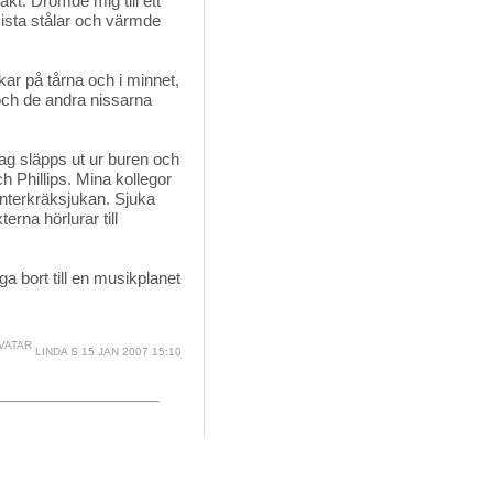
kt. Drömde mig till ett
sista stålar och värmde
kar på tårna och i minnet, 
och de andra nissarna
jag släpps ut ur buren och
h Phillips. Mina kollegor
interkräksjukan. Sjuka
rna hörlurar till
yga bort till en musikplanet 
LINDA S
15 JAN 2007 15:10