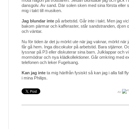
möta någon på trottoaren. Sedan blundade jag och gick i ta
dansgolv. Av sand. Där solen sken med sina första eller 
mig i takt till musiken.
Jag blundar inte
på arbetstid. Går inte i takt. Men jag vic
bakom pärmar och kafferaster, står sandstranden, dj:en 
och väntar.
Nu för tiden är det ju mörkt ute när jag vaknar, mörkt när 
får gå hem. Inga discokulor på arbetstid. Bara stjärnor. Oc
lyssnar på P3 eller diskuterar sina barn. Julklappar och v
mormödrar och nya klädkollektioner. Går omkring med exte
telefonen och leker Fugelsang.
Kan jag inte
ta mig härifrån fysiskt så kan jag i alla fall fl
i mina Philips.
AV