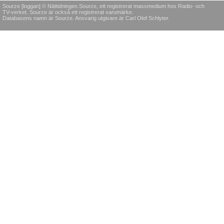
Sourze [loggan] © Nättidningen Sourze, ett registrerat massmedium hos Radio- och
TV-verket. Sourze är också ett registrerat varumärke.
Databasens namn är Sourze. Ansvarig utgivare är Carl Olof Schlyter.