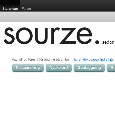
Startsidan
Forum
Vad vill du föreslå för ändring på artikeln 
Har en dokusåpakändis hjär
Faktaändring
Nyckelord
Geotaggning
Re