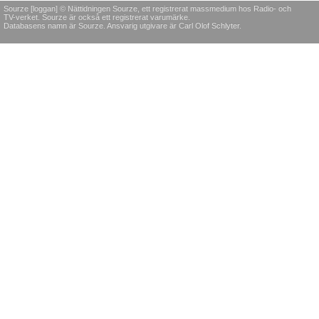
Sourze [loggan] © Nättidningen Sourze, ett registrerat massmedium hos Radio- och
TV-verket. Sourze är också ett registrerat varumärke.
Databasens namn är Sourze. Ansvarig utgivare är Carl Olof Schlyter.