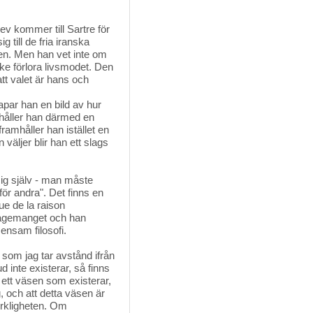
v kommer till Sartre för 
g till de fria iranska
men. Men han vet inte om
e förlora livsmodet. Den
t valet är hans och
apar han en bild av hur
mhåller han därmed en
framhåller han istället en
väljer blir han ett slags
sig själv - man måste
för andra". Det finns en
ue de la raison
ngagemanget och han
ensam filosofi.
 som jag tar avstånd ifrån
ud inte existerar, så finns
, ett väsen som existerar,
, och att detta väsen är
rkligheten. Om