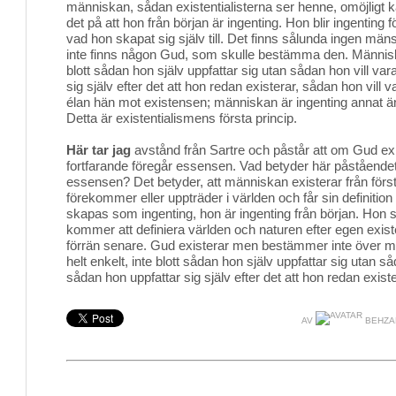
människan, sådan existentialisterna ser henne, omöjligt k
det på att hon från början är ingenting. Hon blir ingenting f
vad hon skapat sig själv till. Det finns sålunda ingen mäns
inte finns någon Gud, som skulle bestämma den. Människa
blott sådan hon själv uppfattar sig utan sådan hon vill va
sig själv efter det att hon redan existerar, sådan hon vill 
élan hän mot existensen; människan är ingenting annat än v
Detta är existentialismens första princip.
Här tar jag
avstånd från Sartre och påstår att om Gud exi
fortfarande föregår essensen. Vad betyder här påståendet
essensen? Det betyder, att människan existerar från först
förekommer eller uppträder i världen och får sin definitio
skapas som ingenting, hon är ingenting från början. Hon s
kommer att definiera världen och naturen efter egen exist
förrän senare. Gud existerar men bestämmer inte över 
helt enkelt, inte blott sådan hon själv uppfattar sig utan s
sådan hon uppfattar sig själv efter det att hon redan existe
AV
BEHZA