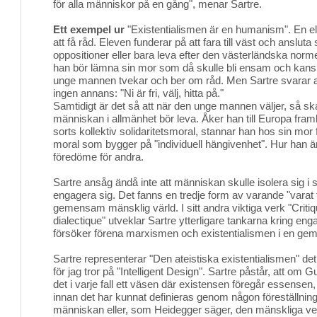
för alla människor på en gång", menar Sartre.
Ett exempel ur
"Existentialismen är en humanism". En ele
att få råd. Eleven funderar på att fara till väst och ansluta si
oppositioner eller bara leva efter den västerländska nor
han bör lämna sin mor som då skulle bli ensam och kansk
unge mannen tvekar och ber om råd. Men Sartre svarar at
ingen annans: "Ni är fri, välj, hitta på."
Samtidigt är det så att när den unge mannen väljer, så sk
människan i allmänhet bör leva. Åker han till Europa fra
sorts kollektiv solidaritetsmoral, stannar han hos sin mor 
moral som bygger på "individuell hängivenhet". Hur han än 
föredöme för andra.
Sartre ansåg ändå inte att människan skulle isolera sig i 
engagera sig. Det fanns en tredje form av varande "varat 
gemensam mänsklig värld. I sitt andra viktiga verk "Critiq
dialectique" utveklar Sartre ytterligare tankarna kring e
försöker förena marxismen och existentialismen i en gem
Sartre representerar "Den ateistiska existentialismen" det
för jag tror på "Intelligent Design". Sartre påstår, att om G
det i varje fall ett väsen där existensen föregår essensen
innan det har kunnat definieras genom någon föreställning
människan eller, som Heidegger säger, den mänskliga ve