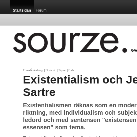
Startsidan
Forum
Föreslå ändring
| 
Skriv ut
| 
Tipsa
| 
Dela
Existentialism och J
Sartre
Existentialismen räknas som en modern
riktning, med individualism och subje
ledord och med sentensen "existensen
essensen" som tema.