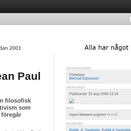
OM FÖRFATTAREN
ean Paul
Författare:
Behzad Dariusson
OM ARTIKELN
Publicerad: 25 aug 2006 13:16
 filosofisk
ktivism som
FAKTA
 föregår
Ingen faktatext angiven
föreslå
NYCKELORD
Politik
,
&
,
Samhälle
,
Politik & Samhälle