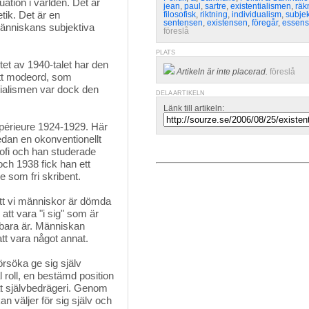
tion i världen. Det är 
jean
,
paul
,
sartre
,
existentialismen
,
räk
tik. Det är en
filosofisk
,
riktning
,
individualism
,
subjek
sentensen
,
existensen
,
föregår
,
essen
 människans subjektiva
föreslå
PLATS
et av 1940-talet har den 
Artikeln är inte placerad.
föreslå
 ett modeord, som
tialismen var dock den
DELA ARTIKELN
Länk till artikeln:
upérieure 1924-1929. Här
dan en okonventionellt
losofi och han studerade
och 1938 fick han ett
 som fri skribent.
 att vi människor är dömda 
n att vara "i sig" som är
m bara är. Människan
att vara något annat.
rsöka ge sig själv 
 roll, en bestämd position
 åt självbedrägeri. Genom
an väljer för sig själv och