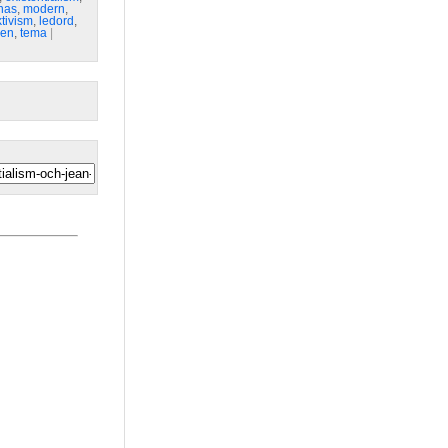
nas
,
modern
,
tivism
,
ledord
,
sen
,
tema
| 