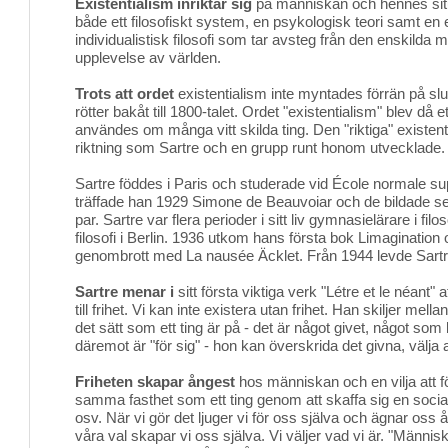
Existentialism inriktar sig
på människan och hennes situa
både ett filosofiskt system, en psykologisk teori samt en e
individualistisk filosofi som tar avsteg från den enskilda
upplevelse av världen.
Trots att ordet
existentialism inte myntades förrän på slut
rötter bakåt till 1800-talet. Ordet "existentialism" blev då
användes om många vitt skilda ting. Den "riktiga" existen
riktning som Sartre och en grupp runt honom utvecklade.
Sartre föddes i Paris och studerade vid École normale s
träffade han 1929 Simone de Beauvoiar och de bildade se
par. Sartre var flera perioder i sitt liv gymnasielärare i fi
filosofi i Berlin. 1936 utkom hans första bok Limagination 
genombrott med La nausée Äcklet. Från 1944 levde Sartre
Sartre menar i
sitt första viktiga verk "Létre et le néant"
till frihet. Vi kan inte existera utan frihet. Han skiljer mella
det sätt som ett ting är på - det är något givet, något so
däremot är "för sig" - hon kan överskrida det givna, välja 
Friheten skapar ångest
hos människan och en vilja att fö
samma fasthet som ett ting genom att skaffa sig en social
osv. När vi gör det ljuger vi för oss själva och ägnar oss
våra val skapar vi oss själva. Vi väljer vad vi är. "Människ