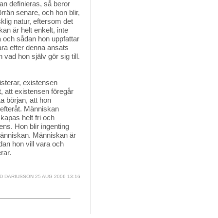
an definieras, så beror
örrän senare, och hon blir,
klig natur, eftersom det
n är helt enkelt, inte
ra och sådan hon uppfattar
vara efter denna ansats
ad hon själv gör sig till.
sterar, existensen 
, att existensen föregår
a början, att hon
n efteråt. Människan
kapas helt fri och
ens. Hon blir ingenting
människan. Människan är
ådan hon vill vara och
rar.
D DARIUSSON
25 AUG 2006 13:16