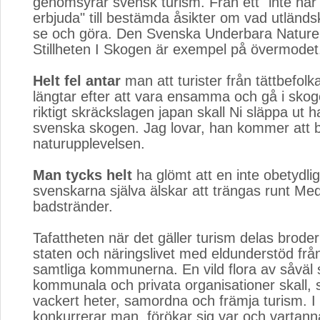
genomsyrar svensk turism. Från ett "inte har v
erbjuda" till bestämda åsikter om vad utländska
se och göra. Den Svenska Underbara Natur
Stillheten I Skogen är exempel på övermodet
Helt fel antar
man att turister från tättbefolk
längtar efter att vara ensamma och gå i skoge
riktigt skräckslagen japan skall Ni släppa ut h
svenska skogen. Jag lovar, han kommer att be
naturupplevelsen.
Man tycks helt
ha glömt att en inte obetydlig
svenskarna själva älskar att trängas runt Me
badstränder.
Tafattheten när det gäller turism delas broder
staten och näringslivet med eldunderstöd frå
samtliga kommunerna. En vild flora av såväl s
kommunala och privata organisationer skall,
vackert heter, samordna och främja turism. I s
konkurrerar man, förökar sig var och vartann