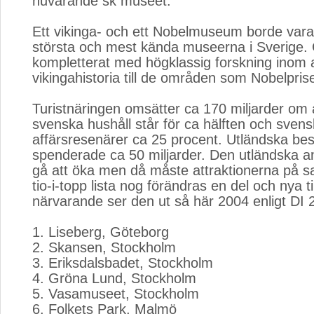
nuvarande sk museet.
Ett vikinga- och ett Nobelmuseum borde vara 
största och mest kända museerna i Sverige.
kompletterat med högklassig forskning inom al
vikingahistoria till de områden som Nobelprise
Turistnäringen omsätter ca 170 miljarder om 
svenska hushåll står för ca hälften och sven
affärsresenärer ca 25 procent. Utländska be
spenderade ca 50 miljarder. Den utländska a
gå att öka men då måste attraktionerna på sa
tio-i-topp lista nog förändras en del och nya 
närvarande ser den ut så här 2004 enligt DI 
1. Liseberg, Göteborg
2. Skansen, Stockholm
3. Eriksdalsbadet, Stockholm
4. Gröna Lund, Stockholm
5. Vasamuseet, Stockholm
6. Folkets Park, Malmö