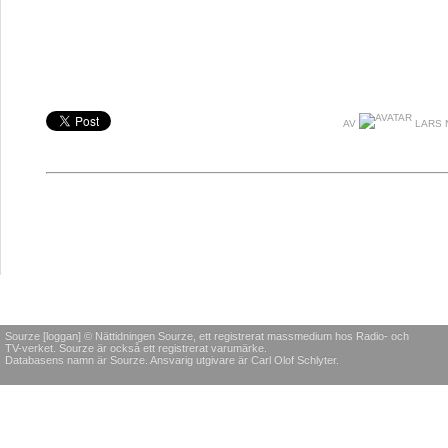
AV
LARS 
Sourze [loggan] © Nättidningen Sourze, ett registrerat massmedium hos Radio- och
TV-verket. Sourze är också ett registrerat varumärke.
Databasens namn är Sourze. Ansvarig utgivare är Carl Olof Schlyter.