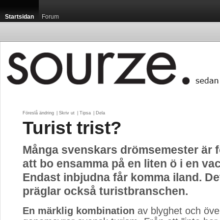
Startsidan
Forum
Föreslå ändring
| 
Skriv ut
| 
Tipsa
| 
Dela
Turist trist?
Många svenskars drömsemester är 
att bo ensamma på en liten ö i en vac
Endast inbjudna får komma iland. De
präglar också turistbranschen.
En märklig kombination
av blyghet och öve