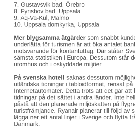
7. Gustavsvik bad, Örebro
8. Fyrishov bad, Uppsala
9. Aq-Va-Kul, Malmö
10. Uppsala domkyrka, Uppsala
Mer blygsamma åtgärder
som snabbt kunde 
underlätta för turismen är att öka antalet ban
motsvarande för kontantuttag. Där ståtar Sv
sämsta statistiken i Europa. Dessutom står de
utomhus och i oskyddade miljöer.
På svenska hotell
saknas dessutom möjlighet
utländska tidningar i tabloidformat, rensat p
Internetautomater. Detta trots att det går at
tidningar på det sättet i andra länder. Inte he
påstå att den planerade miljöskatten på flygr
turistfrämjande. Ryanair planerar till följd av 
lägga ner ett antal linjer i Sverige och flytta fr
Danmark.