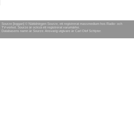
Sourze [loggan] © Nättidningen Sourze, ett registrerat massmedium hos Radio- och
TV-verket. Sourze är också ett registrerat varumärke.
Databasens namn är Sourze. Ansvarig utgivare är Carl Olof Schlyter.