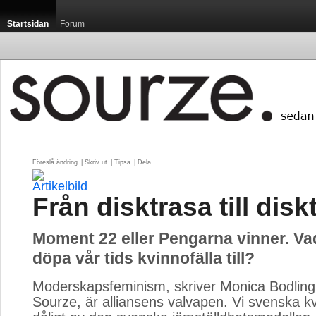
Startsidan
Forum
Föreslå ändring
| 
Skriv ut
| 
Tipsa
| 
Dela
Från disktrasa till disk
Moment 22 eller Pengarna vinner. Va
döpa vår tids kvinnofälla till?
Moderskapsfeminism, skriver Monica Bodling
Sourze, är alliansens valvapen. Vi svenska k