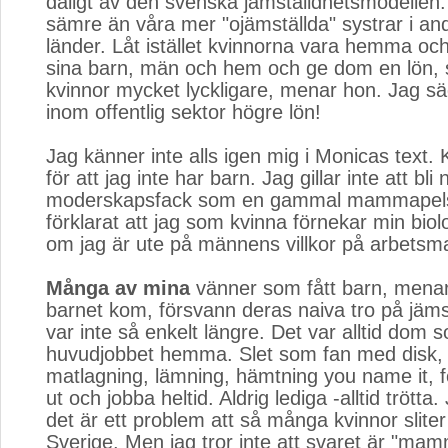
dåligt av den svenska jämställdhetsmodellen
sämre än våra mer "ojämställda" systrar i an
länder. Låt istället kvinnorna vara hemma oc
sina barn, män och hem och ge dom en lön, så
kvinnor mycket lyckligare, menar hon. Jag sä
inom offentlig sektor högre lön!
Jag känner inte alls igen mig i Monicas text.
för att jag inte har barn. Jag gillar inte att bli
moderskapsfack som en gammal mammapelsin
förklarat att jag som kvinna förnekar min biol
om jag är ute på männens villkor på arbetsm
Många av mina
vänner som fått barn, menar
barnet kom, försvann deras naiva tro på jäms
var inte så enkelt längre. Det var alltid dom 
huvudjobbet hemma. Slet som fan med disk, 
matlagning, lämning, hämtning you name it, f
ut och jobba heltid. Aldrig lediga -alltid trött
det är ett problem att så många kvinnor sliter 
Sverige. Men jag tror inte att svaret är "mam