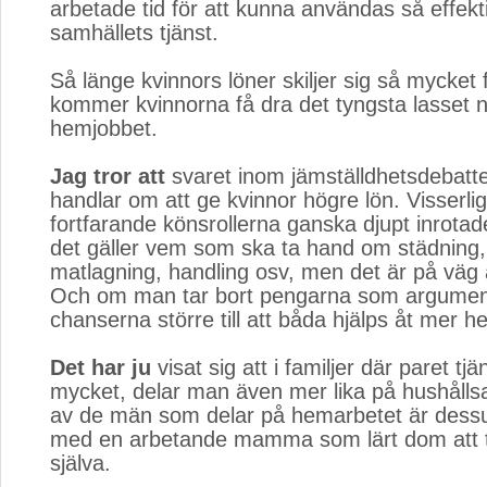
arbetade tid för att kunna användas så effekti
samhällets tjänst.
Så länge kvinnors löner skiljer sig så mycket
kommer kvinnorna få dra det tyngsta lasset nä
hemjobbet.
Jag tror att
svaret inom jämställdhetsdebatt
handlar om att ge kvinnor högre lön. Visserlig
fortfarande könsrollerna ganska djupt inrotade
det gäller vem som ska ta hand om städning, 
matlagning, handling osv, men det är på väg 
Och om man tar bort pengarna som argumen
chanserna större till att båda hjälps åt mer 
Det har ju
visat sig att i familjer där paret tjä
mycket, delar man även mer lika på hushålls
av de män som delar på hemarbetet är des
med en arbetande mamma som lärt dom att 
själva.