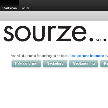
Startsidan
Forum
Vad vill du föreslå för ändring på artikeln 
Judas selotens berättelse
av
Faktaändring
Nyckelord
Geotaggning
Re