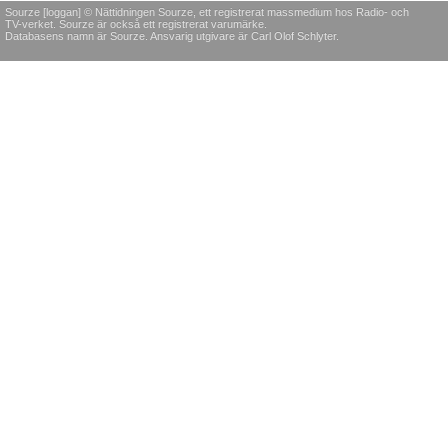
Sourze [loggan] © Nättidningen Sourze, ett registrerat massmedium hos Radio- och
TV-verket. Sourze är också ett registrerat varumärke.
Databasens namn är Sourze. Ansvarig utgivare är Carl Olof Schlyter.