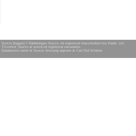
Sourze [loggan] © Nättidningen Sourze, ett registrerat massmedium hos Radio- och
TV-verket. Sourze är också ett registrerat varumärke.
Databasens namn är Sourze. Ansvarig utgivare är Carl Olof Schlyter.