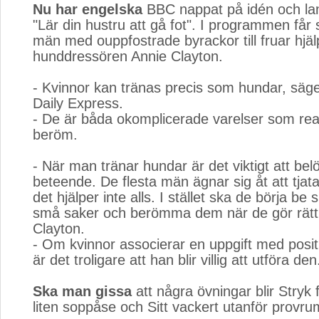
Nu har engelska
BBC nappat på idén och lan
"Lär din hustru att gå fot". I programmen får
män med ouppfostrade byrackor till fruar hjäl
hunddressören Annie Clayton.
- Kvinnor kan tränas precis som hundar, säger
Daily Express.
- De är båda okomplicerade varelser som rea
beröm.
- När man tränar hundar är det viktigt att bel
beteende. De flesta män ägnar sig åt att tjat
det hjälper inte alls. I stället ska de börja be
små saker och berömma dem när de gör rätt
Clayton.
- Om kvinnor associerar en uppgift med posit
är det troligare att han blir villig att utföra den
Ska man gissa
att några övningar blir Stryk f
liten soppåse och Sitt vackert utanför provr