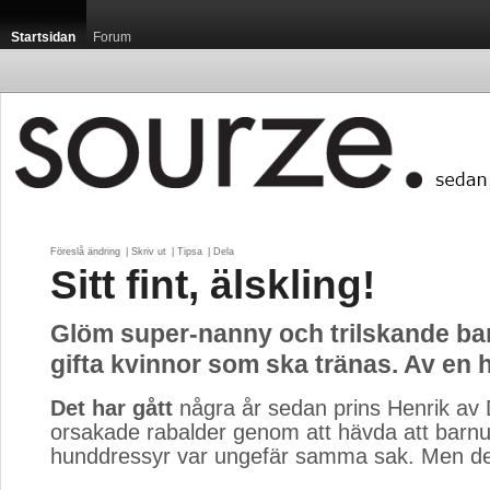
Startsidan
Forum
Föreslå ändring
| 
Skriv ut
| 
Tipsa
| 
Dela
Sitt fint, älskling!
Glöm super-nanny och trilskande bar
gifta kvinnor som ska tränas. Av en
Det har gått
några år sedan prins Henrik av
orsakade rabalder genom att hävda att barn
hunddressyr var ungefär samma sak. Men det