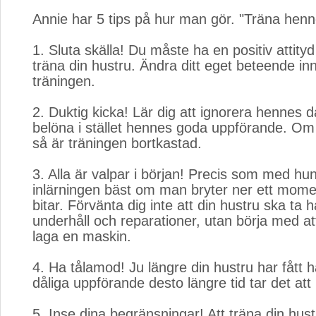
Annie har 5 tips på hur man gör. "Träna henne
1. Sluta skälla! Du måste ha en positiv attityd
träna din hustru. Ändra ditt eget beteende in
träningen.
2. Duktig kicka! Lär dig att ignorera hennes d
belöna i stället hennes goda uppförande. Om 
så är träningen bortkastad.
3. Alla är valpar i början! Precis som med hu
inlärningen bäst om man bryter ner ett mome
bitar. Förvänta dig inte att din hustru ska ta 
underhåll och reparationer, utan börja med at
laga en maskin.
4. Ha tålamod! Ju längre din hustru har fått h
dåliga uppförande desto längre tid tar det att
5. Inse dina begränsningar! Att träna din hust