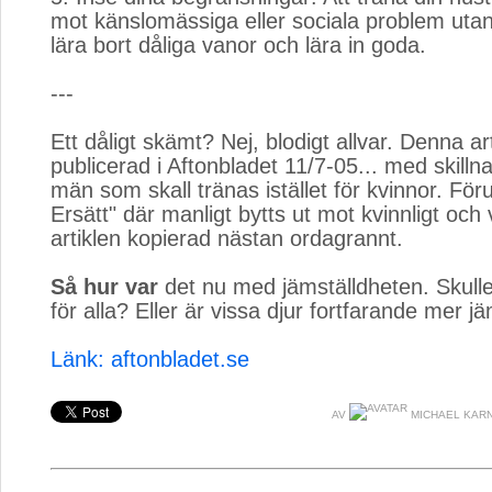
mot känslomässiga eller sociala problem utan 
lära bort dåliga vanor och lära in goda.
---
Ett dåligt skämt? Nej, blodigt allvar. Denna art
publicerad i Aftonbladet 11/7-05... med skilln
män som skall tränas istället för kvinnor. Fö
Ersätt" där manligt bytts ut mot kvinnligt och 
artiklen kopierad nästan ordagrannt.
Så hur var
det nu med jämställdheten. Skulle 
för alla? Eller är vissa djur fortfarande mer j
Länk: aftonbladet.se
AV
MICHAEL KAR