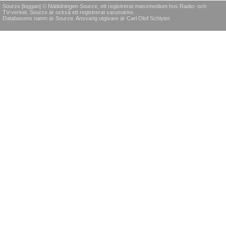
Sourze [loggan] © Nättidningen Sourze, ett registrerat massmedium hos Radio- och
TV-verket. Sourze är också ett registrerat varumärke.
Databasens namn är Sourze. Ansvarig utgivare är Carl Olof Schlyter.