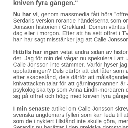
kniven fyra gången."
Nu har vi
, genom massmedia fått höra "offre
Serdaris version rörande händelserna som or
Jonsson historien i Grekland. Domen väntas
dag eller i morgon. Efter att ha sett offret i T
han har sagt misstänker jag att Calle Jonsson
Hittills har ingen
vetat andra sidan av histori
det. Jag för min del vågar nu spekulera i att
Calle Jonsson inte stämmer. Varför hyser jag
uppfattningen? Dels därför att det låter som at
efter skadestånd, dels därför att målsägande
knivattacken talar för att gärningsmannen ä
psykologiska typ som Anna Lindh-mördaren d.
sig på offret och högg med kniven fyra gånge
I min senaste
artikel om Calle Jonsson skrev
svenska ungdomars fylleri som kan leda till a
som de i nyktert tillstånd inte skulle göra, m
Serardis nu berättar i den grekiska domstole