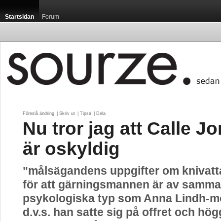
Startsidan
Forum
Föreslå ändring
| 
Skriv ut
| 
Tipsa
| 
Dela
Nu tror jag att Calle J
är oskyldig
"målsägandens uppgifter om knivatt
för att gärningsmannen är av samma
psykologiska typ som Anna Lindh-m
d.v.s. han satte sig på offret och hö