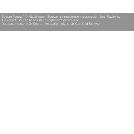
Sourze [loggan] © Nättidningen Sourze, ett registrerat massmedium hos Radio- och
TV-verket. Sourze är också ett registrerat varumärke.
Databasens namn är Sourze. Ansvarig utgivare är Carl Olof Schlyter.