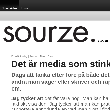
Startsidan
Forum
Föreslå ändring
| 
Skriv ut
| 
Tipsa
| 
Dela
Det är media som stink
Dags att tänka efter före på både de
andra man säger eller skriver och ra
om.
Jag tycker att
det får vara nog. Man kan ha 
faktiskt visa den. Jag tycker att man kan prat
rapportera annorlunda än vad man gjort i fl