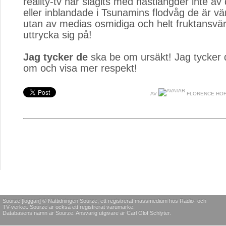
reality-tv har slagits med hästlängder inte a
eller inblandade i Tsunamins flodvåg de är vä
utan av medias osmidiga och helt fruktansvär
uttrycka sig på!
Jag tycker de
ska be om ursäkt! Jag tycker d
om och visa mer respekt!
AV
FLORENCE HO
Sourze [loggan] © Nättidningen Sourze, ett registrerat massmedium hos Radio- och
TV-verket. Sourze är också ett registrerat varumärke.
Databasens namn är Sourze. Ansvarig utgivare är Carl Olof Schlyter.