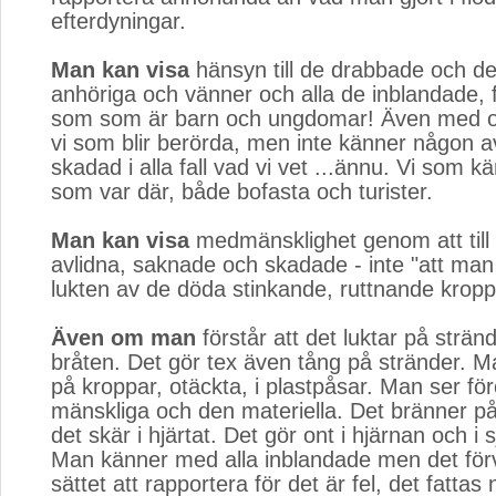
efterdyningar.
Man kan visa
hänsyn till de drabbade och der
anhöriga och vänner och alla de inblandade, f
som som är barn och ungdomar! Även med os
vi som blir berörda, men inte känner någon av
skadad i alla fall vad vi vet ...ännu. Vi som k
som var där, både bofasta och turister.
Man kan visa
medmänsklighet genom att till
avlidna, saknade och skadade - inte "att man 
lukten av de döda stinkande, ruttnande krop
Även om man
förstår att det luktar på strän
bråten. Det gör tex även tång på stränder. M
på kroppar, otäckta, i plastpåsar. Man ser fö
mänskliga och den materiella. Det bränner p
det skär i hjärtat. Det gör ont i hjärnan och i s
Man känner med alla inblandade men det fö
sättet att rapportera för det är fel, det fattas