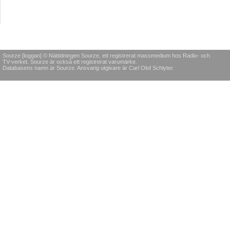
Sourze [loggan] © Nättidningen Sourze, ett registrerat massmedium hos Radio- och
TV-verket. Sourze är också ett registrerat varumärke.
Databasens namn är Sourze. Ansvarig utgivare är Carl Olof Schlyter.