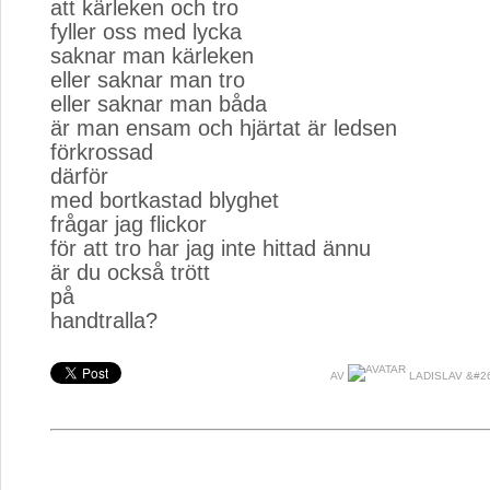
att kärleken och tro
fyller oss med lycka
saknar man kärleken
eller saknar man tro
eller saknar man båda
är man ensam och hjärtat är ledsen
förkrossad
därför
med bortkastad blyghet
frågar jag flickor
för att tro har jag inte hittad ännu
är du också trött
på
handtralla?
AV
LADISLAV &#2