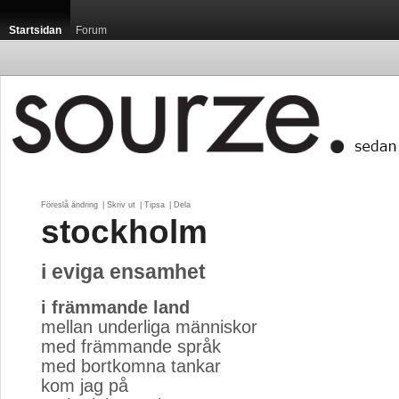
Startsidan
Forum
Föreslå ändring
| 
Skriv ut
| 
Tipsa
| 
Dela
stockholm
i eviga ensamhet
i främmande land
mellan underliga människor
med främmande språk
med bortkomna tankar
kom jag på