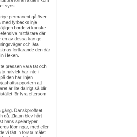
r tokbra förrän åldern kom
det syns.
rige permanent gå över 
ta med fyrbackslinje
öjligen borde vi kanske
efensiva mittfältare där
r en av dessa kan ge
ningsvägar och låta
saknas fortfarande den där
n i leken.
te pressen vara tät och 
ta halvlek har inte i
på den här linjen
pajashattsupportern att
 är lite dallrigt så blir
tället för fyra eftersom
gång. Danskproffset 
h då. Zlatan blev hårt
ust hans spelartyper
bergs löpningar, med eller
 vi fått in första målet