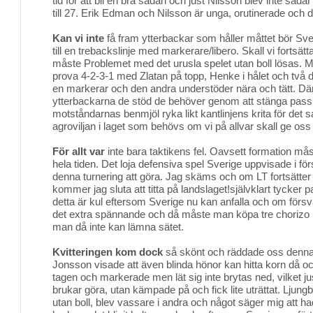
tid för att bli en bra sådan och just Nilsson blev inte sådä
till 27. Erik Edman och Nilsson är unga, orutinerade och 
Kan vi inte
få fram ytterbackar som håller måttet bör Sve
till en trebackslinje med markerare/libero. Skall vi fortsät
måste Problemet med det urusla spelet utan boll lösas. M
prova 4-2-3-1 med Zlatan på topp, Henke i hålet och två d
en markerar och den andra understöder nära och tätt. Dä
ytterbackarna de stöd de behöver genom att stänga pass
motståndarnas benmjöl ryka likt kantlinjens krita för det 
agroviljan i laget som behövs om vi på allvar skall ge oss i
För allt var
inte bara taktikens fel. Oavsett formation mås
hela tiden. Det loja defensiva spel Sverige uppvisade i förs
denna turnering att göra. Jag skäms och om LT fortsätter 
kommer jag sluta att titta på landslaget!självklart tycker 
detta är kul eftersom Sverige nu kan anfalla och om försvaret
det extra spännande och då måste man köpa tre chorizo is
man då inte kan lämna sätet.
Kvitteringen kom dock
så skönt och räddade oss denna 
Jonsson visade att även blinda hönor kan hitta korn då oc
tagen och markerade men lät sig inte brytas ned, vilket j
brukar göra, utan kämpade på och fick lite uträttat. Ljung
utan boll, blev vassare i andra och något säger mig att hade