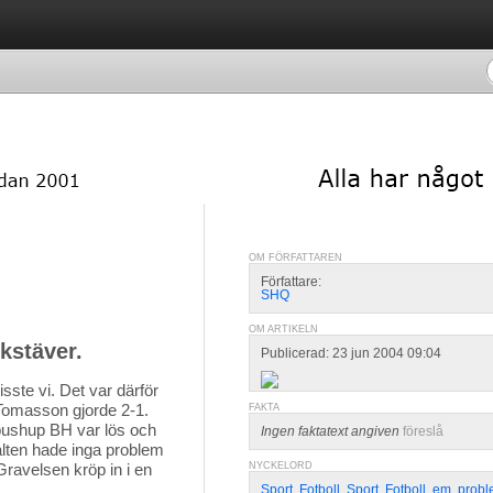
OM FÖRFATTAREN
Författare:
SHQ
OM ARTIKELN
okstäver.
Publicerad: 23 jun 2004 09:04
isste vi. Det var därför 
 Tomasson gjorde 2-1.
FAKTA
pushup BH var lös och
Ingen faktatext angiven
föreslå
alten hade inga problem
Gravelsen kröp in i en
NYCKELORD
Sport
,
Fotboll
,
Sport
,
Fotboll
,
em
,
prob