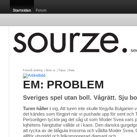
Startsidan
Forum
Föreslå ändring
| 
Skriv ut
| 
Tipsa
| 
Dela
EM: PROBLEM
Sveriges spel utan boll. Vågrätt. Sju b
Turen håller i
sig. Att turen inte skulle förgylla Bulgarien v
det kändes som förgjort när vi pushade upp för sent och
Personligen tyckte jag det såg ut som Moder Svea vars 
lojhetens hängtuttar vällde ut i kaos. Den danska gurgelg
att rycka av de blågula trosorna och våldta Moder Svea. 
alltför utspridd och felkomponerad diamant och