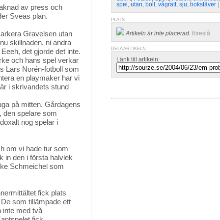
spel
,
utan
,
boll
,
vågrätt
,
sju
,
bokstäver
|
vsaknad av press och
der Sveas plan.
PLATS
 markera Gravelsen utan
Artikeln är inte placerad.
föreslå
nu skillnaden, ni andra
DELA ARTIKELN
Eeeh, det gjorde det inte.
ärke och hans spel verkar
Länk till artikeln:
s Lars Norén-fotboll som
antera en playmaker har vi
 är i skrivandets stund
uga på mitten. Gårdagens
h, den spelare som
doxalt nog spelar i
ch om vi hade tur som 
k in den i första halvlek
iske Schmeichel som
rmittältet fick plats 
! De som tillämpade ett
n inte med två
antspelet fick