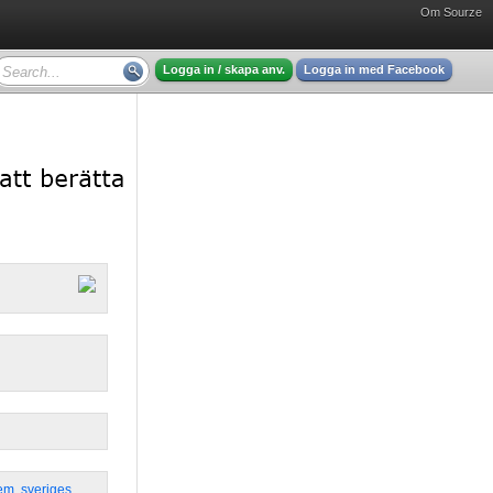
Om Sourze
Logga in / skapa anv.
Logga in med Facebook
lem
,
sveriges
,