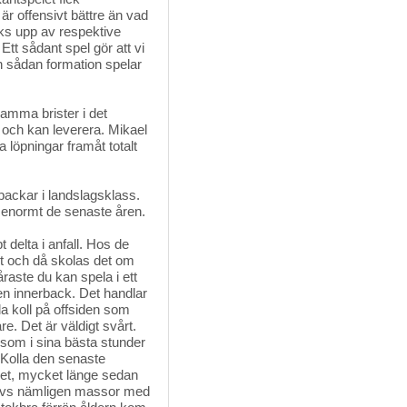
är offensivt bättre än vad
ks upp av respektive
Ett sådant spel gör att vi
n sådan formation spelar
mma brister i det 
 och kan leverera. Mikael
löpningar framåt totalt
backar i landslagsklass. 
å enormt de senaste åren.
delta i anfall. Hos de
et och då skolas det om
åraste du kan spela i ett
 en innerback. Det handlar
la koll på offsiden som
e. Det är väldigt svårt.
n som i sina bästa stunder
 Kolla den senaste
et, mycket länge sedan
krävs nämligen massor med