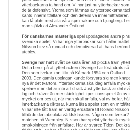
ytterbackarna ta hand om. Vi har just nu ytterbackar som 
de är defensivt. Ytorna som lämnas av ytterbackarna täc
kants innermittfältare och den defensiva innermittfältaren. 
kan få plats med alla våra spelmakare och Ljungberg. I e
man självklart Alexander Östlund.
För danskarnas mästerliga
spel uppdagades andra pinsa
svenska spelet: Vi har inga ytterbackar som håller måttet
Nilsson blev så rundad och demotiverad att hans berömda 
uteblev.
Sverige har haft
svårt de sista åren att plocka fram ytter
Detta beror på att ytterbacken i Sverige har förändrats s
Den som tvekar kan titta på Kåmark 1994 och Östlund
2003. Den gamla upplagan kunde försvara sig men knappt 
nya är det tvärtom. Ytterbackarna ska idag anfalla myck
spelare men det är inte alltid rätt. Just ytterback är det sv
lag och kräver än mer skicklighet i positionsspelet än av
mycket om beslut, när man skall anfalla, val av bollar, hål
innerbackarna dikterar, kunna läsa spelet som en mittfältar
Vi har inte fått fram en värdig ersättare till Roland Nilsso
tillhörde den absoluta världsklassen. Någon som tvekar?
matchen på Wembley. Nilsson har spelat ytterback myck
omskolningen från anfallare. Här är svaret: Tiden. Det 