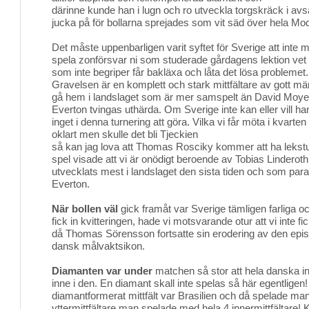
därinne kunde han i lugn och ro utveckla torgskräck i a
jucka på för bollarna sprejades som vit säd över hela Mo
Det måste uppenbarligen varit syftet för Sverige att inte
spela zonförsvar ni som studerade gårdagens lektion vet 
som inte begriper får bakläxa och låta det lösa problemet. 
Gravelsen är en komplett och stark mittfältare av gott m
gå hem i landslaget som är mer samspelt än David Moye
Everton tvingas uthärda. Om Sverige inte kan eller vill h
inget i denna turnering att göra. Vilka vi får möta i kvarten
oklart men skulle det bli Tjeckien
så kan jag lova att Thomas Rosciky kommer att ha lekst
spel visade att vi är onödigt beroende av Tobias Linderot
utvecklats mest i landslaget den sista tiden och som para
Everton.
När bollen väl
gick framåt var Sverige tämligen farliga o
fick in kvitteringen, hade vi motsvarande otur att vi inte fic
då Thomas Sörensson fortsatte sin erodering av den ep
dansk målvaktsikon.
Diamanten var under
matchen så stor att hela danska inne
inne i den. En diamant skall inte spelas så här egentligen
diamantformerat mittfält var Brasilien och då spelade ma
yttermittfältare man spelade med hela 4 innermittfältare! K