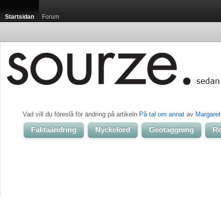
Startsidan
Forum
Vad vill du föreslå för ändring på artikeln 
På tal om annat
av 
Margaret
Faktaändring
Nyckelord
Geotaggning
Re