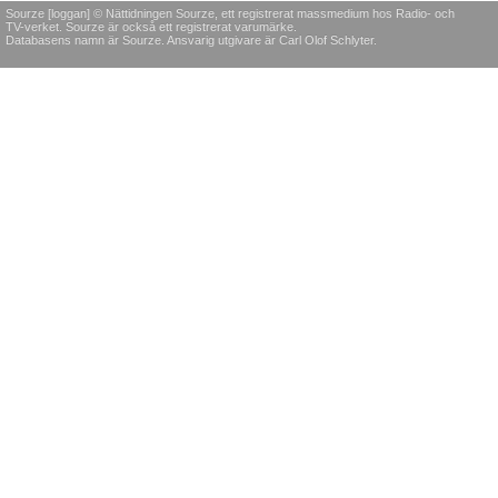
Sourze [loggan] © Nättidningen Sourze, ett registrerat massmedium hos Radio- och
TV-verket. Sourze är också ett registrerat varumärke.
Databasens namn är Sourze. Ansvarig utgivare är Carl Olof Schlyter.