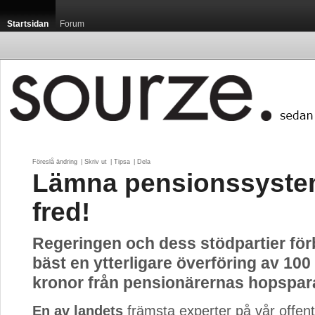
Startsidan
Forum
Föreslå ändring
| 
Skriv ut
| 
Tipsa
| 
Dela
Lämna pensionssystem
fred!
Regeringen och dess stödpartier fö
bäst en ytterligare överföring av 100
kronor från pensionärernas hopspar
En av landets
främsta experter på vår offentl