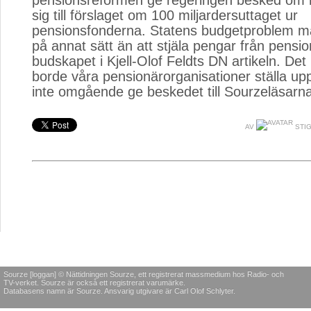
pensionsreformen ge regeringen besked om h
sig till förslaget om 100 miljardersuttaget ur
pensionsfonderna. Statens budgetproblem må
på annat sätt än att stjäla pengar från pensi
budskapet i Kjell-Olof Feldts DN artikeln. De
borde våra pensionärorganisationer ställa upp
inte omgående ge beskedet till Sourzeläsarn
AV
STIG
Sourze [loggan] © Nättidningen Sourze, ett registrerat massmedium hos Radio- och
TV-verket. Sourze är också ett registrerat varumärke.
Databasens namn är Sourze. Ansvarig utgivare är Carl Olof Schlyter.