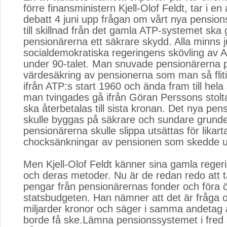
förre finansministern Kjell-Olof Feldt, tar i en 
debatt 4 juni upp frågan om vårt nya pensi
till skillnad från det gamla ATP-systemet ska 
pensionärerna ett säkrare skydd. Alla minns 
socialdemokratiska regeringens skövling av 
under 90-talet. Man snuvade pensionärerna p
värdesäkring av pensionerna som man så flitig
ifrån ATP:s start 1960 och ända fram till hela 
man tvingades gå ifrån Göran Perssons stolta l
ska återbetalas till sista kronan. Det nya pe
skulle byggas på säkrare och sundare grunde
pensionärerna skulle slippa utsättas för likar
chocksänkningar av pensionen som skedde un
Men Kjell-Olof Feldt känner sina gamla rege
och deras metoder. Nu är de redan redo att 
pengar från pensionärernas fonder och föra ö
statsbudgeten. Han nämner att det är fråga
miljarder kronor och säger i samma andetag a
borde få ske.Lämna pensionssystemet i fred 