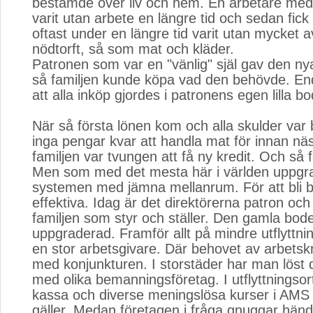
bestämde över liv och hem. En arbetare med
varit utan arbete en längre tid och sedan fick
oftast under en längre tid varit utan mycket av
nödtorft, så som mat och kläder.
Patronen som var en "vänlig" själ gav den nya
så familjen kunde köpa vad den behövde. Enda
att alla inköp gjordes i patronens egen lilla bo
När så första lönen kom och alla skulder var 
inga pengar kvar att handla mat för innan näs
familjen var tvungen att få ny kredit. Och så f
Men som med det mesta här i världen uppgr
systemen med jämna mellanrum. För att bli b
effektiva. Idag är det direktörerna patron oc
familjen som styr och ställer. Den gamla bod
uppgraderad. Framför allt på mindre utflyttn
en stor arbetsgivare. Där behovet av arbetskr
med konjunkturen. I storstäder har man löst 
med olika bemanningsföretag. I utflyttningsor
kassa och diverse meningslösa kurser i AMS
gäller. Medan företagen i fråga gnuggar händ