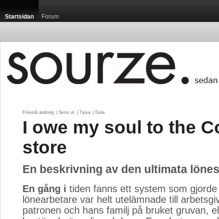
Startsidan
Forum
Föreslå ändring
| 
Skriv ut
| 
Tipsa
| 
Dela
I owe my soul to the 
store
En beskrivning av den ultimata lönes
En gång i
tiden fanns ett system som gjorde a
lönearbetare var helt utelämnade till arbetsgi
patronen och hans familj på bruket gruvan, e