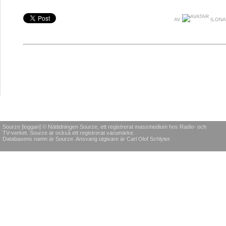
AV
ILONA
Sourze [loggan] © Nättidningen Sourze, ett registrerat massmedium hos Radio- och
TV-verket. Sourze är också ett registrerat varumärke.
Databasens namn är Sourze. Ansvarig utgivare är Carl Olof Schlyter.