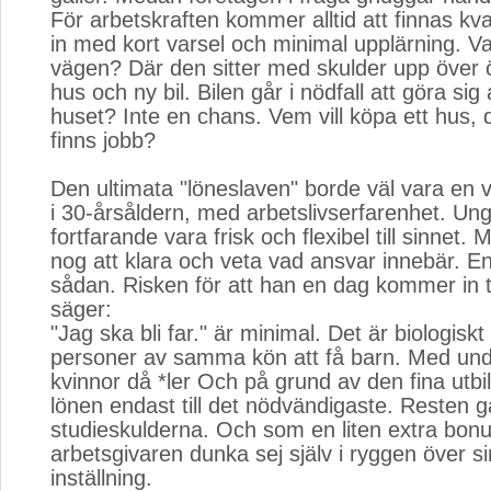
För arbetskraften kommer alltid att finnas kvar
in med kort varsel och minimal upplärning. Va
vägen? Där den sitter med skulder upp över ö
hus och ny bil. Bilen går i nödfall att göra s
huset? Inte en chans. Vem vill köpa ett hus, d
finns jobb?
Den ultimata "löneslaven" borde väl vara en 
i 30-årsåldern, med arbetslivserfarenhet. Ung
fortfarande vara frisk och flexibel till sinnet
nog att klara och veta vad ansvar innebär. 
sådan. Risken för att han en dag kommer in t
säger:
"Jag ska bli far." är minimal. Det är biologiskt 
personer av samma kön att få barn. Med und
kvinnor då *ler Och på grund av den fina utbi
lönen endast till det nödvändigaste. Resten går
studieskulderna. Och som en liten extra bon
arbetsgivaren dunka sej själv i ryggen över s
inställning.