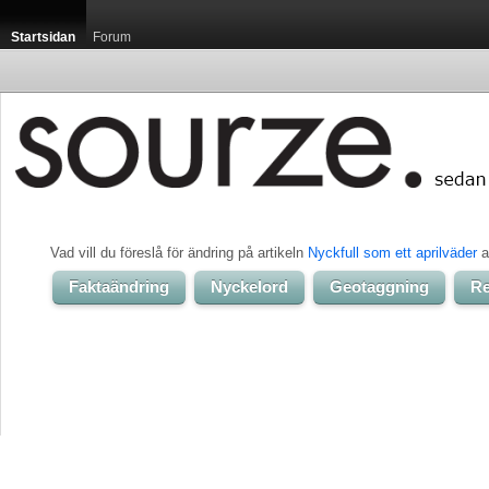
Startsidan
Forum
Vad vill du föreslå för ändring på artikeln 
Nyckfull som ett aprilväder
a
Faktaändring
Nyckelord
Geotaggning
Re