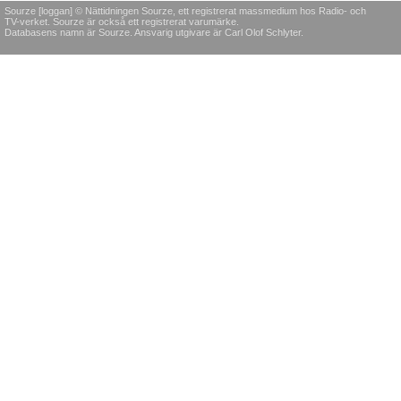
Sourze [loggan] © Nättidningen Sourze, ett registrerat massmedium hos Radio- och
TV-verket. Sourze är också ett registrerat varumärke.
Databasens namn är Sourze. Ansvarig utgivare är Carl Olof Schlyter.