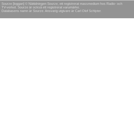
Sourze [loggan] © Nättidningen Sourze, ett registrerat massmedium hos Radio- och
TV-verket. Sourze är också ett registrerat varumärke.
Databasens namn är Sourze. Ansvarig utgivare är Carl Olof Schlyter.