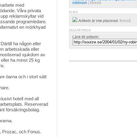
robinson
| 
föreslå
amarbete med
födande. Våra privata
PLATS
ta upp reklamskyltar vid
Artikeln är inte placerad.
föreslå
assande programledare.
Alternativt en mörkhyad
DELA ARTIKELN
Länk till artikeln:
Därtill ha någon eller
en arbetsskada eller
agnostiserad sjukdom av
 eller ha minst 25 kg
re.
 öarna och i stort sätt 
nare.
usivt hotell med all
/arbetsplats. Reserverad
nt försäkringsbolag.
orarna. 
l, Prozac, och Fonus.