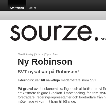
Startsidan
Forum
Föreslå ändring
| 
Skriv ut
| 
Tipsa
| 
Dela
Ny Robinson
SVT nysatsar på Robinson!
Interncirkulär till samtliga
medarbetare inom SVT 
På grund av
det ekonomiska läget och all kritik som vi fåt
ett krismöte tidigare i veckan. I mötet deltog, förutom styr
företrädare, regeringsrepresetanter och företrädare från nä
möte hade vi kommit fram till följande;