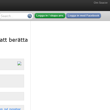
Om Sourze
Logga in / skapa anv.
Logga in med Facebook
on
,
svt
,
nysatsar
,