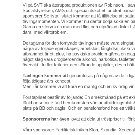
Vi på SVT ska återuppta produktionen av Robinson. I s
Socialstyrelsen, AMS och specialutskottet för ökat barna
sponsorer Se lista i slutet kommer att få tillåtelse att sät
tävlingsmomenten. Vi kommer nu därför börja söka en p
Gärna en storvuxen man med flint och utpräglad dialekt. 
dam, med viktproblem.
Deltagarna för den förnyade tävlingen måste vara singlar. 
några av följade egenskaper; arbetslös, långtidssjukskriv
utbrändhet är ett plus, ha psykiska problem gärna en di
något slag vara drogberoende alkohol, narkotika, tabletter
övervikt. Ju fler kriterier den sökande uppfyller, desto bätt
Tävlingen kommer att
genomföras på någon av de tidigare
följa tidigare års koncept.
Men i år kommer vi att kora en manlig och en kvinnlig vin
Förstapriset består av följande; En smekmånad på ett exkl
tänkbar service. Vid hemkomsten väntar utbildningsplats
plats på BB och dagis. Och en pensionsfond hos ett välkä
Sponsorerna har även
lovat att dela ut tröstpriser till förl
Våra sponsorer; Fertilitetskliniken Klon, Skandia, Xeneca