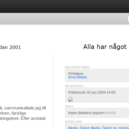
OM FÖRFATTAREN
Författare:
Ilona Betula
OM ARTIKELN
Publicerad: 02 jan 2004 14:00
FAKTA
t, sammankallade jag till 
elsen, fackliga
Ingen faktatext angiven
föreslå
ringslivet. Efter avslutat
NYCKELORD
Media
,
Övrigt
,
Media
,
Övrigt
,
ny
,
robins