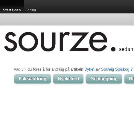
Startsidan
Forum
Vad vill du föreslå för ändring på artikeln 
Dyket
av 
Solveig Sjöskog
? 
Faktaändring
Nyckelord
Geotaggning
Re