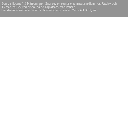
Sourze [loggan] © Nättidningen Sourze, ett registrerat massmedium hos Radio- och
TV-verket. Sourze är också ett registrerat varumärke.
Databasens namn är Sourze. Ansvarig utgivare är Carl Olof Schlyter.