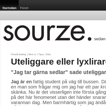
Startsidan
Forum
Föreslå ändring
| 
Skriv ut
| 
Tipsa
| 
Dela
Uteliggare eller lyxlira
"Jag tar gärna sedlar" sade uteligga
Jag är en
fattig student på väg till bussen. Dä
en man som frågar mig om jag har ett par kro
skänka. Nu är det visserligen inte första gång
på det här fenomenet utan det händer snarar
varannan dag. Men barmhärtig som jag ändå ä