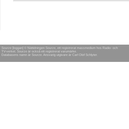
Sourze [loggan] © Nättidningen Sourze, ett registrerat massmedium hos Radio- och
TV-verket. Sourze är också ett registrerat varumärke.
Databasens namn är Sourze. Ansvarig utgivare är Carl Olof Schlyter.