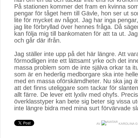
På stationen kommer det fram en kvinna so
pengar för tåget hem till Gävle, hon ser ut s
lite för mycket av något. Jag har inga pengar,
jag lite förbryllad över hennes fråga. Då säge
kan följa mig till bankomaten för att ta ut. J
och går där ifrån.
Jag ställer inte upp på det här längre. Att var
förmodligen inte ett lättsamt yrke och det inn
massa problem som de inte själva orkar ta i
som är en hederlig medborgare ska inte helle
med en massa oförskämdheter. Nu ska jag äve
att det finns uteliggare som tackar för slante
allt färre. De lever ett lyxliv med ohyfs. Prec
överklasstyper kan bete sig beter sig vissa ute
inte längre bidra med mina surt förvärvade sl
AV
KAROLINA G