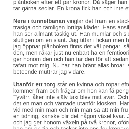
plånboken efter ett par kronor. Då säger han p
tar gärna sedlar. En krona fick han och inte ett
Nere i tunnelbanan
vinglar det fram en stac
trasiga och tämligen lortiga kläder. Hans ansi
han ser allmänt taskig ut. Han mumlar och sl
slutligen om en slant. Jag tittar i fickan men 
jag öppnar plånboken finns det väl pengar, s
den, men råkar just nu enbart ha en femtioör
ger honom den och han tar den för att sedan 
tafatt mot mig. Nu har han bränt allas broar,
beteende muttrar jag vidare.
Utanför ett torg
står en kvinna och ropar eft
kommer fram och frågar om hon kan få pengar 
Tyvärr, åker inte själv taxi blev mitt svar. Oc
det en man och väntade utanför kiosken. Ha
vid med min man och min man sa att min fru
en tidning, kanske blir det någon växel kvar
och jag ger honom växeln på två kronor, ofö
han om en tia och tackar inte ens för kronorn