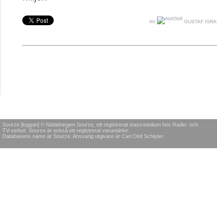
AV
GUSTAF ISR
Sourze [loggan] © Nättidningen Sourze, ett registrerat massmedium hos Radio- och
TV-verket. Sourze är också ett registrerat varumärke.
Databasens namn är Sourze. Ansvarig utgivare är Carl Olof Schlyter.