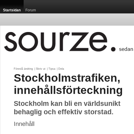
Startsidan
Forum
Föreslå ändring
| 
Skriv ut
| 
Tipsa
| 
Dela
Stockholmstrafiken,
innehållsförteckning
Stockholm kan bli en världsunikt
behaglig och effektiv storstad.
Innehåll