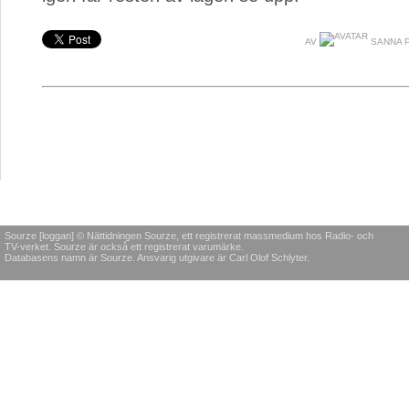
AV
SANNA 
Sourze [loggan] © Nättidningen Sourze, ett registrerat massmedium hos Radio- och
TV-verket. Sourze är också ett registrerat varumärke.
Databasens namn är Sourze. Ansvarig utgivare är Carl Olof Schlyter.