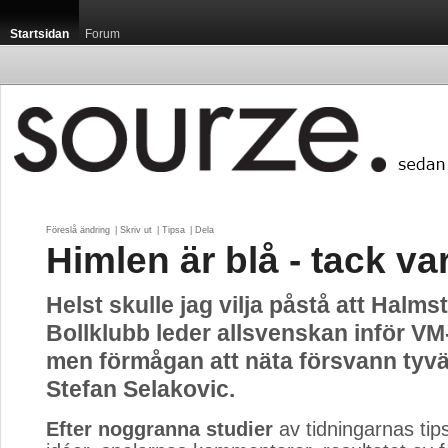
Startsidan
Forum
Föreslå ändring
| 
Skriv ut
| 
Tipsa
| 
Dela
Himlen är blå - tack v
Helst skulle jag vilja påstå att Halms
Bollklubb leder allsvenskan inför VM
men förmågan att näta försvann tyv
Stefan Selakovic.
Efter noggranna studier
av tidningarnas tips