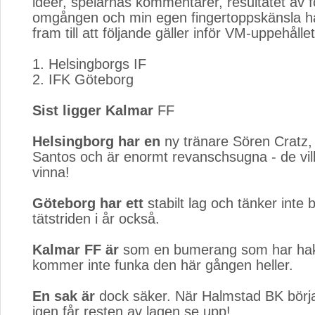
idéer, spelarnas kommentarer, resultatet av f
omgången och min egen fingertoppskänsla h
fram till att följande gäller inför VM-uppehållet
1. Helsingborgs IF
2. IFK Göteborg
Sist ligger Kalmar
FF
Helsingborg har en
ny tränare Sören Cratz, 
Santos och är enormt revanschsugna - de vill 
vinna!
Göteborg har ett
stabilt lag och tänker inte 
tätstriden i år också.
Kalmar FF är
som en bumerang som har haka
kommer inte funka den här gången heller.
En sak är
dock säker. När Halmstad BK börja
igen får resten av lagen se upp!