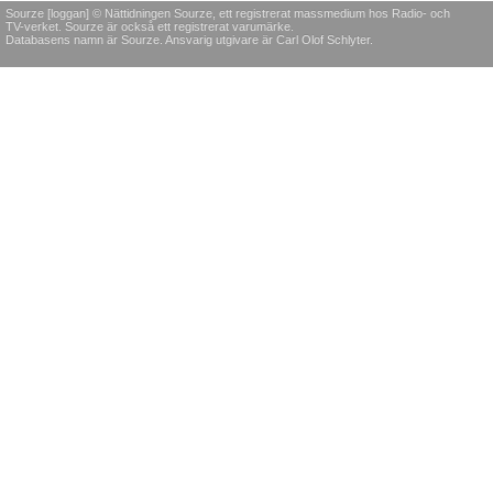
Sourze [loggan] © Nättidningen Sourze, ett registrerat massmedium hos Radio- och
TV-verket. Sourze är också ett registrerat varumärke.
Databasens namn är Sourze. Ansvarig utgivare är Carl Olof Schlyter.