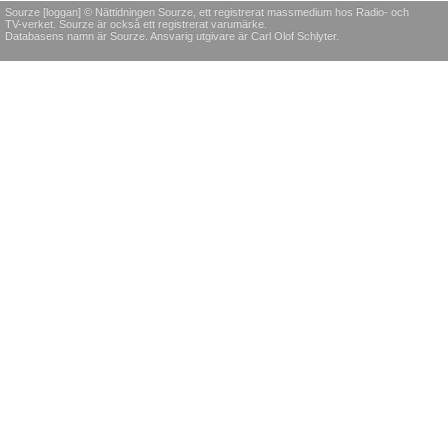
Sourze [loggan] © Nättidningen Sourze, ett registrerat massmedium hos Radio- och
TV-verket. Sourze är också ett registrerat varumärke.
Databasens namn är Sourze. Ansvarig utgivare är Carl Olof Schlyter.