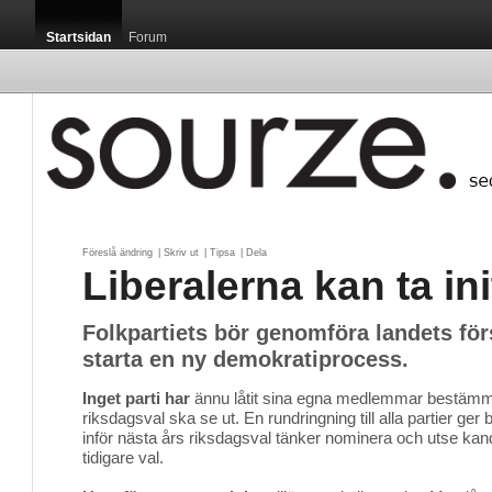
Startsidan
Forum
Föreslå ändring
| 
Skriv ut
| 
Tipsa
| 
Dela
Liberalerna kan ta ini
Folkpartiets bör genomföra landets för
starta en ny demokratiprocess.
Inget parti har
ännu låtit sina egna medlemmar bestämma h
riksdagsval ska se ut. En rundringning till alla partier ger
inför nästa års riksdagsval tänker nominera och utse kand
tidigare val.