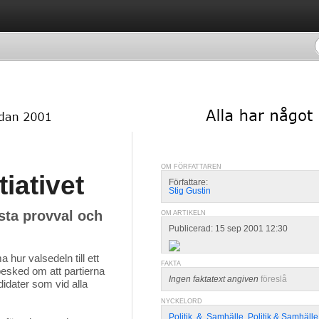
OM FÖRFATTAREN
tiativet
Författare:
Stig Gustin
sta provval och
OM ARTIKELN
Publicerad: 15 sep 2001 12:30
ur valsedeln till ett 
FAKTA
 besked om att partierna
Ingen faktatext angiven
föreslå
idater som vid alla
NYCKELORD
Politik
,
&
,
Samhälle
,
Politik & Samhälle