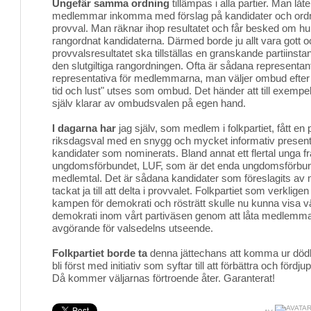
Ungefär samma ordning
tillämpas i alla partier. Man låte
medlemmar inkomma med förslag på kandidater och ord
provval. Man räknar ihop resultatet och får besked om 
rangordnat kandidaterna. Därmed borde ju allt vara gott 
provvalsresultatet ska tillställas en granskande partiinsta
den slutgiltiga rangordningen. Ofta är sådana representant
representativa för medlemmarna, man väljer ombud efter
tid och lust" utses som ombud. Det händer att till exe
själv klarar av ombudsvalen på egen hand.
I dagarna har
jag själv, som medlem i folkpartiet, fått en 
riksdagsval med en snygg och mycket informativ presenta
kandidater som nominerats. Bland annat ett flertal unga fr
ungdomsförbundet, LUF, som är det enda ungdomsförbun
medlemtal. Det är sådana kandidater som föreslagits 
tackat ja till att delta i provvalet. Folkpartiet som verkligen 
kampen för demokrati och rösträtt skulle nu kunna visa vä
demokrati inom vårt partiväsen genom att låta medlemmar
avgörande för valsedelns utseende.
Folkpartiet borde ta
denna jättechans att komma ur dödl
bli först med initiativ som syftar till att förbättra och förd
Då kommer väljarnas förtroende åter. Garanterat!