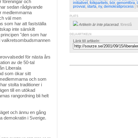
r föreningar och 
initiativet
,
folkpartiets
,
bör
,
genomföra
,
nar sedan rådgivande
provval
,
starta
,
ny
,
demokratiprocess
| 
hur medlemmarna
PLATS
och väl men
ns som har att fastställa
Artikeln är inte placerad.
föreslå
skap inte särskilt
 principen "den som har
DELA ARTIKELN
mpel valkretsombudsmannen
Länk till artikeln:
provvalsedel för nästa års 
tion av de 50-tal
ån Liberala
d som ökar sitt
av medlemmarna och som
har stolta traditioner i
gen till en utökad
nas rangordning bli helt
äget och ännu en gång 
jupa demokratin i Sverige.