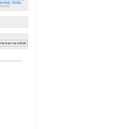
landets
,
första
,
föreslå