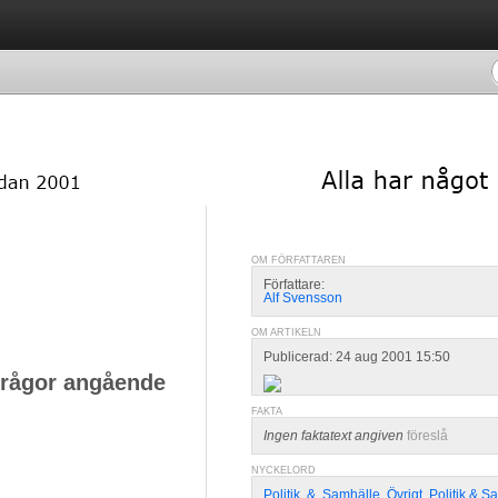
OM FÖRFATTAREN
Författare:
Alf Svensson
OM ARTIKELN
Publicerad: 24 aug 2001 15:50
 frågor angående
FAKTA
Ingen faktatext angiven
föreslå
NYCKELORD
Politik
,
&
,
Samhälle
,
Övrigt
,
Politik & S