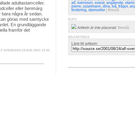
allade adultastamceller.
alf
,
svensson
,
svarar
,
angående
,
stamce
pierre
,
usselmann
,
dina
,
två
,
frågor
,
an
odceller eller benmärg
forskning
,
stamceller
| 
föreslå
r bara några år sedan.
h kan göras med samtycke
PLATS
ärdet. En grundläggande
Artikeln är inte placerad.
föreslå
iella framför det
DELA ARTIKELN
Länk till artikeln:
LF SVENSSON
24 AUG 2001 15:50