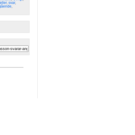
ller
,
svar
,
gående
,