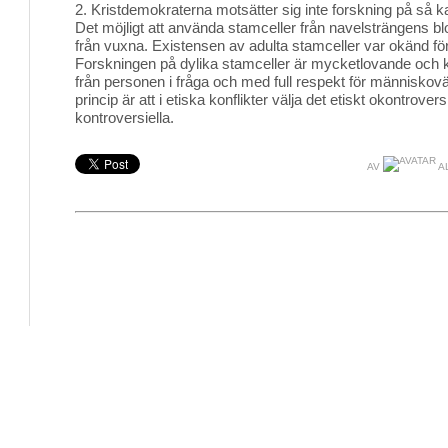
2. Kristdemokraterna motsätter sig inte forskning på så k
Det möjligt att använda stamceller från navelsträngens bl
från vuxna. Existensen av adulta stamceller var okänd fö
Forskningen på dylika stamceller är mycketlovande oc
från personen i fråga och med full respekt för människov
princip är att i etiska konflikter välja det etiskt okontrovers
kontroversiella.
AV
A