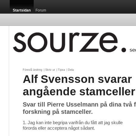
Startsidan
Forum
Föreslå ändring
| 
Skriv ut
| 
Tipsa
| 
Dela
Alf Svensson svarar
angående stamceller
Svar till Pierre Usselmann på dina två
forskning på stamceller.
1. Jag kan inte begripa varifrån du fått att jag skulle
förorda eller acceptera något sådant.