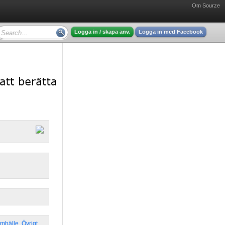
Om Sourze
Logga in / skapa anv.
Logga in med Facebook
amhälle
,
Övrigt
,