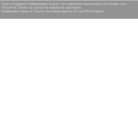
Sourze [loggan] © Nättidningen Sourze, ett registrerat massmedium hos Radio- och
TV-verket. Sourze är också ett registrerat varumärke.
Databasens namn är Sourze. Ansvarig utgivare är Carl Olof Schlyter.