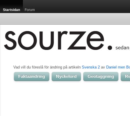
Startsidan
Forum
Vad vill du föreslå för ändring på artikeln 
Svenska 2
av 
Daniel men B
Faktaändring
Nyckelord
Geotaggning
Re