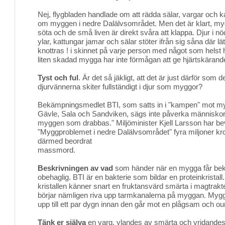
Nej, flygbladen handlade om att rädda sälar, vargar och k
om myggen i nedre Dalälvsområdet. Men det är klart, myg
söta och de små liven är direkt svåra att klappa. Djur i n
ylar, kattungar jamar och sälar stöter ifrån sig såna där lä
knottras ! i skinnet på varje person med något som helst 
liten skadad mygga har inte förmågan att ge hjärtskärande 
Tyst och ful
. Är det så jäkligt, att det är just därför som 
djurvännerna skiter fullständigt i djur som myggor?
Bekämpningsmedlet BTI, som satts in i "kampen" mot my
Gävle, Sala och Sandviken, sägs inte påverka människor e
myggen som drabbas." Miljöminister Kjell Larsson har bevi
"Myggproblemet i nedre Dalälvsområdet" fyra miljoner kron
därmed beordrat
massmord.
Beskrivningen av vad
som händer när en mygga får bekä
obehaglig. BTI är en bakterie som bildar en proteinkristall
kristallen känner snart en fruktansvärd smärta i magtrakte
börjar nämligen riva upp tarmkanalerna på myggan. Myggan
upp till ett par dygn innan den går mot en plågsam och ou
Tänk er själva
en varg, ylandes av smärta och vridandes i 