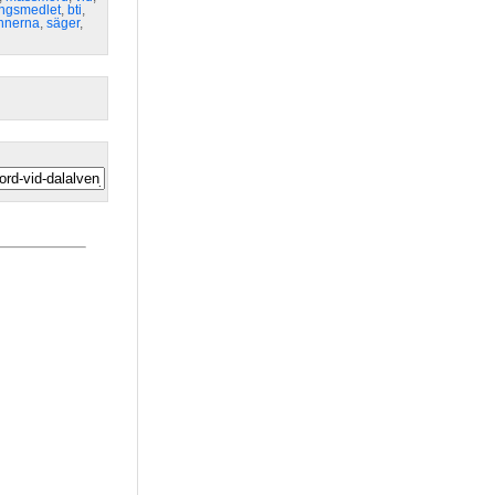
ngsmedlet
,
bti
,
nnerna
,
säger
,