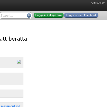
Om Sourze
Logga in / skapa anv.
Logga in med Facebook
,
massmord
,
vid
,