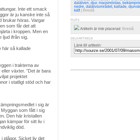
dalälven
,
djur
,
massmördas
,
bekämpni
nedre
,
dalälvsområdet
,
kallade
,
djurvä
attungar. Inte ett smack
käft
| 
föreslå
gor är ju kanske inte så
öd brukar höras. Vargar
PLATS
ten som får det att
Artikeln är inte placerad.
föreslå
hjärta i kroppen. Men en
ljud ifrån sig.
DELA ARTIKELN
Länk till artikeln:
de här så kallade
ggen i trakterna av
ller växter. "Det är bara
ljat projektet
or i statligt stöd och har
mpningsmedlet i sig är 
. Myggan som fått i sig
n. Den här kristallen
 kämpar för sitt liv i
ndviklig död.
plågor. Sicket liv det 