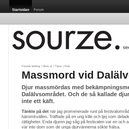
Startsidan
Forum
Föreslå ändring
| 
Skriv ut
| 
Tipsa
| 
Dela
Massmord vid Daläl
Djur massmördas med bekämpningsmed
Dalälvsområdet. Och de så kallade dju
inte ett käft.
Tänkte på det
när jag promenerade runt på festivalområd
häromkvällen. Träffade på en ung kille och tjej som delade
rättigheter. Enda djuren jag såg på festivalen var en och 
var inte dom som de unga djurvännerna sökte frälsa.