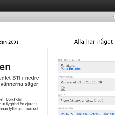
OM FÖRFATTAREN
ven
Författare:
Peter Boström
let BTI i nedre
OM ARTIKELN
Publicerad: 09 jul 2001 13:26
rvännerna säger
FAKTA
et i Borgholm 
Ingen faktatext angiven
föreslå
 ut flygblad för djurens
annan fyllekaja, men det
NYCKELORD
Politik
,
&
,
Samhälle
,
Politik & Samhälle