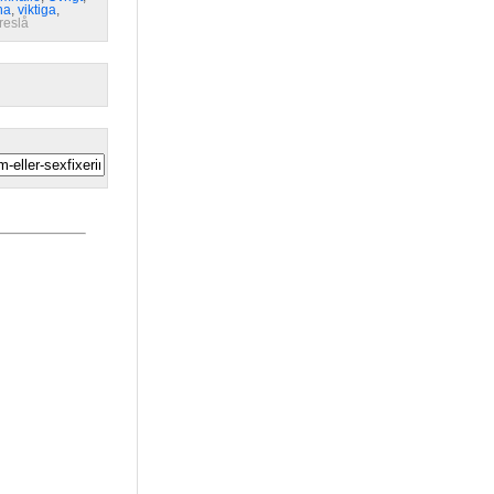
ha
,
viktiga
,
reslå