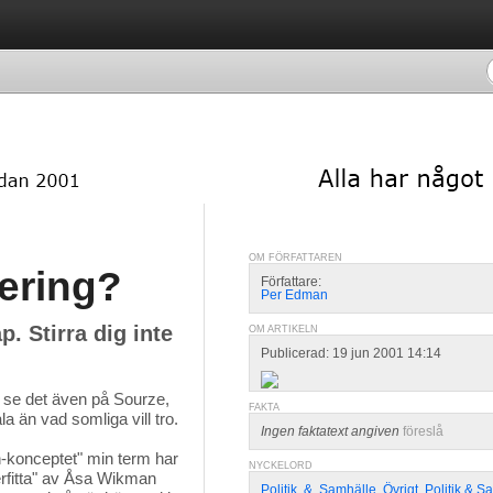
OM FÖRFATTAREN
xering?
Författare:
Per Edman
p. Stirra dig inte
OM ARTIKELN
Publicerad: 19 jun 2001 14:14
ke se det även på Sourze,
FAKTA
a än vad somliga vill tro.
Ingen faktatext angiven
föreslå
n-konceptet" min term har 
NYCKELORD
erfitta" av Åsa Wikman
Politik
,
&
,
Samhälle
,
Övrigt
,
Politik & S