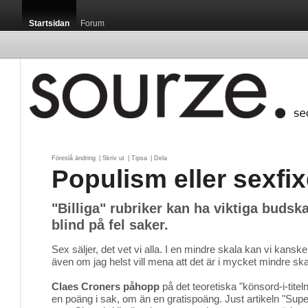
Startsidan
Forum
Föreslå ändring
| 
Skriv ut
| 
Tipsa
| 
Dela
Populism eller sexfi
"Billiga" rubriker kan ha viktiga budska
blind på fel saker.
Sex säljer, det vet vi alla. I en mindre skala kan vi kans
även om jag helst vill mena att det är i mycket mindre skal
Claes Croners påhopp
på det teoretiska "könsord-i-titel
en poäng i sak, om än en gratispoäng. Just artikeln "Sup