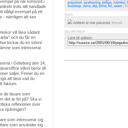
exempel på när könsord i
populism
,
sexfixering
,
billiga
,
rubriker
,
tikeln trots allt handlade
budskap
,
stirra
,
dig
,
blind
,
fel
,
saker
| 
fö
tt dåligt exempel på ett
PLATS
r - nämligen att sex
Artikeln är inte placerad.
föreslå
skor vill läsa sådant 
DELA ARTIKELN
arlar" och du får en
Länk till artikeln:
 hur lockar du en större
tt ämne som intresserar
lserna i Göteborg den 14, 
arsiffror vilket beror till
oner säljer. Finner du en
ga att läsa vad du
ett faktum.
te de läsare som 
m det är fel på? Ska vi
sofiska reflexioner över
ska njutningen?
are som intresserar sig 
fattare som använder sig