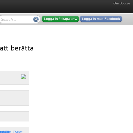
Om Sourze
Logga in / skapa anv.
Logga in med Facebook
amhälle
,
Övrigt
,