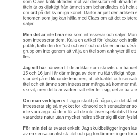
som Claes kritik riktades mot var dessutom ett utmärkt 
titeln är oskiljaktigt från ämnet som behandlades då hela ar
om ord på det kvinnliga könet. Därför är just den artikeln e
fenomen som jag kan hålla med Claes om att det existera
säljer.
Men det är
inte bara sex som intresserar och säljer. Männi
som intresserar dem. Kalla en artikel för "drakar och trollk
publik; kalla den för "ost och vin" och du får en annan. Så
grupp om inte genom att välja en titel som anknyter till e
fler.
Jag vill här
hänvisa till de artiklar som skrivits om hände
15 och 16 juni i år där många av dem nu fått väldigt höga läs
stor del på ett liknande fenomen, att aktualitet och sensati
titel och ett ämne som intresserar många så kommer mån
skrivit, men detta är varken rätt eller fel i sig, det är bara 
Om man verkligen
vill lägga skuld på någon, är det då in
intresserar sig så mycket för könsord och sensationer so
inte vara arga på dem för att de inte läser spekulativt filo
varandets natur utan mycket hellre söker sig till den fysi
För min del
är svaret enkelt: Jag skuldbelägger ingen läs
av en sensationalistisk titel och jag fördömmer ingen för