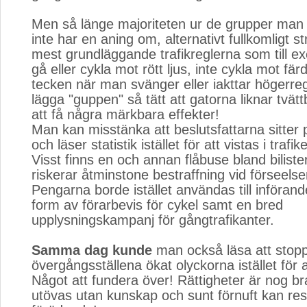
Men så länge majoriteten ur de grupper man 
inte har en aning om, alternativt fullkomligt st
mest grundläggande trafikreglerna som till ex
gå eller cykla mot rött ljus, inte cykla mot fär
tecken när man svänger eller iakttar högerr
lägga "guppen" så tätt att gatorna liknar tvät
att få några märkbara effekter!
Man kan misstänka att beslutsfattarna sitte
och läser statistik istället för att vistas i trafik
Visst finns en och annan flåbuse bland bilis
riskerar åtminstone bestraffning vid förseelse
Pengarna borde istället användas till införan
form av förarbevis för cykel samt en bred
upplysningskampanj för gångtrafikanter.
Samma dag kunde
man också läsa att stoppl
övergångsställena ökat olyckorna istället för
Något att fundera över! Rättigheter är nog 
utövas utan kunskap och sunt förnuft kan resu