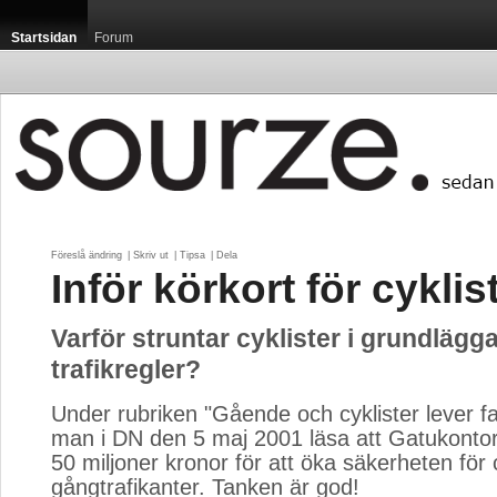
Startsidan
Forum
Föreslå ändring
| 
Skriv ut
| 
Tipsa
| 
Dela
Inför körkort för cyklis
Varför struntar cyklister i grundlägg
trafikregler?
Under rubriken "Gående och cyklister lever fa
man i DN den 5 maj 2001 läsa att Gatukontor
50 miljoner kronor för att öka säkerheten för 
gångtrafikanter. Tanken är god!