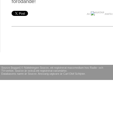
förödande!
AV
ANITA
Sourze [loggan] © Nättidningen Sourze, ett registrerat massmedium hos Radio- och
TV-verket. Sourze är också ett registrerat varumärke.
Databasens namn är Sourze. Ansvarig utgivare är Carl Olof Schlyter.