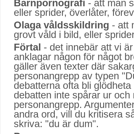
Barnpornografi
- att man sk
eller sprider, överlåter, före
Olaga våldsskildring
- att 
grovt våld i bild, eller sprid
Förtal
- det innebär att vi är
anklagar någon för något bro
gäller även texter där sakar
personangrepp av typen "Du
debatterna ofta bli glödheta
debatten inte spårar ur oc
personangrepp. Argumente
andra ord, vill du kritisera 
skriva: "du är dum".