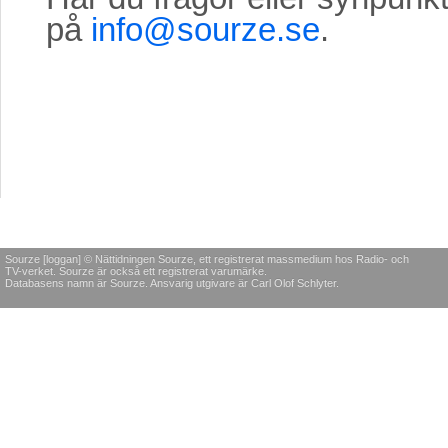
på
info@sourze.se
.
Sourze [loggan] © Nättidningen Sourze, ett registrerat massmedium hos Radio- och
TV-verket. Sourze är också ett registrerat varumärke.
Databasens namn är Sourze. Ansvarig utgivare är Carl Olof Schlyter.