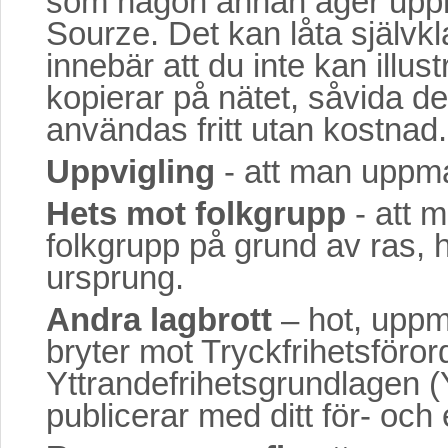
som någon annan äger upphov
Sourze. Det kan låta självkla
innebär att du inte kan illu
kopierar på nätet, såvida det 
användas fritt utan kostnad.
Uppvigling
- att man uppma
Hets mot folkgrupp
- att m
folkgrupp på grund av ras, hu
ursprung.
Andra lagbrott
– hot, uppman
bryter mot Tryckfrihetsföro
Yttrandefrihetsgrundlagen (Y
publicerar med ditt för- och