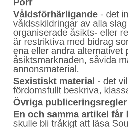
Porr
Våldsförhärligande
- det in
våldsskildringar av alla slag.
organiserade åsikts- eller r
är restriktiva med bidrag s
ena eller andra alternative
åsiktsmarknaden, såvida mat
annonsmaterial.
Sexistiskt material
- det vi
fördomsfullt beskriva, klassa
Övriga publiceringsregler
En och samma artikel får 
skulle bli tråkigt att läsa S