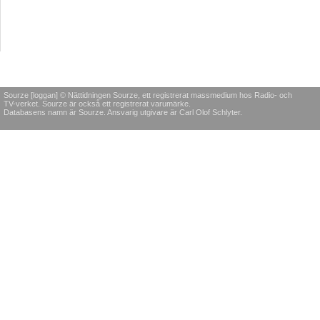
Sourze [loggan] © Nättidningen Sourze, ett registrerat massmedium hos Radio- och
TV-verket. Sourze är också ett registrerat varumärke.
Databasens namn är Sourze. Ansvarig utgivare är Carl Olof Schlyter.